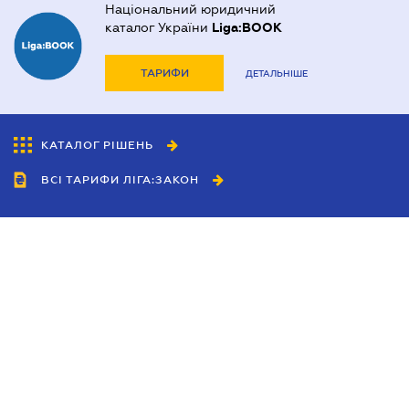
Національний юридичний
каталог України
Liga:BOOK
ТАРИФИ
ДЕТАЛЬНІШЕ
КАТАЛОГ РІШЕНЬ
ВСІ ТАРИФИ ЛІГА:ЗАКОН
Співробітництво
Агенти
Дилери
Політика конфіденційності
Умови використання сайту
Реклама
Блог