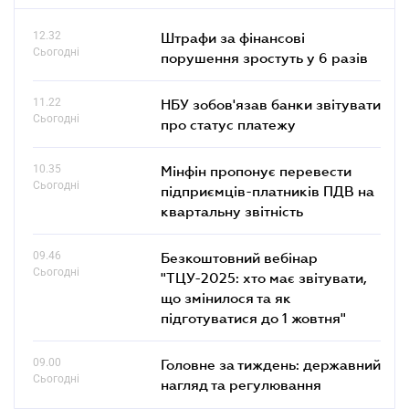
12.32
Штрафи за фінансові
Сьогодні
порушення зростуть у 6 разів
11.22
НБУ зобов'язав банки звітувати
Сьогодні
про статус платежу
10.35
Мінфін пропонує перевести
Сьогодні
підприємців-платників ПДВ на
квартальну звітність
09.46
Безкоштовний вебінар
Сьогодні
"ТЦУ-2025: хто має звітувати,
що змінилося та як
підготуватися до 1 жовтня"
09.00
Головне за тиждень: державний
Сьогодні
нагляд та регулювання