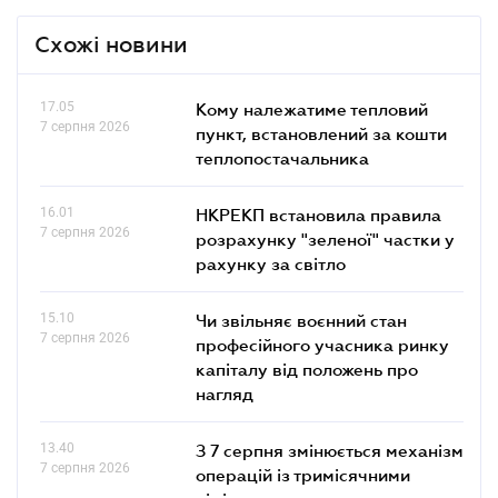
Схожі новини
17.05
Кому належатиме тепловий
7 серпня 2026
пункт, встановлений за кошти
теплопостачальника
16.01
НКРЕКП встановила правила
7 серпня 2026
розрахунку "зеленої" частки у
рахунку за світло
15.10
Чи звільняє воєнний стан
7 серпня 2026
професійного учасника ринку
капіталу від положень про
нагляд
13.40
З 7 серпня змінюється механізм
7 серпня 2026
операцій із тримісячними