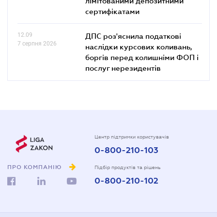
лімітованими депозитними
сертифікатами
12.09
ДПС роз'яснила податкові
7 серпня 2026
наслідки курсових коливань,
боргів перед колишніми ФОП і
послуг нерезидентів
Центр підтримки користувачів
0-800-210-103
ПРО КОМПАНІЮ
Підбір продуктів та рішень
0-800-210-102