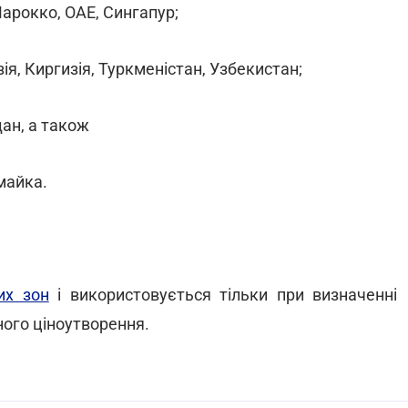
арокко, ОАЕ, Сингапур;
зія, Киргизія, Туркменістан, Узбекистан;
дан, а також
майка.
их зон
і використовується тільки при визначенні
ного ціноутворення.