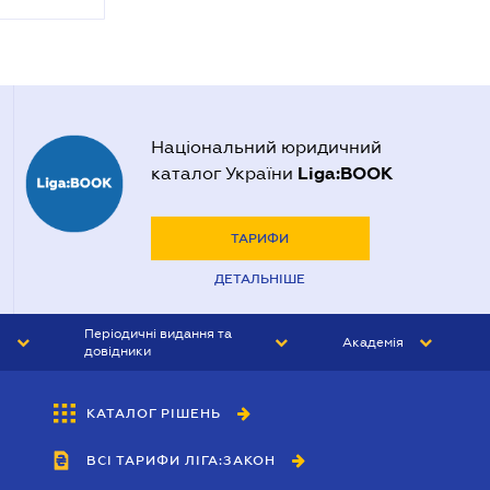
Національний юридичний
Liga:BOOK
каталог України
ТАРИФИ
ДЕТАЛЬНІШЕ
Періодичні видання та
Академія
довідники
ЮРИСТ&ЗАКОН
АКАДЕМІЯ ЛІГА:ЗАКОН
КАТАЛОГ РІШЕНЬ
БУХГАЛТЕР&ЗАКОН
ВСІ ТАРИФИ ЛІГА:ЗАКОН
ВІСНИК МСФЗ