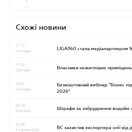
Схожі новини
11.15
LIGA360 стала медіапартнером S
Сьогодні
11.02
Власники нежитлових приміщень 
Сьогодні
10.01
Безкоштовний вебінар "Бізнес під
Сьогодні
2026"
09.10
Штрафи за забруднення водойм зр
Сьогодні
17.00
ВС захистив експортера олії від
5 серпня 2026