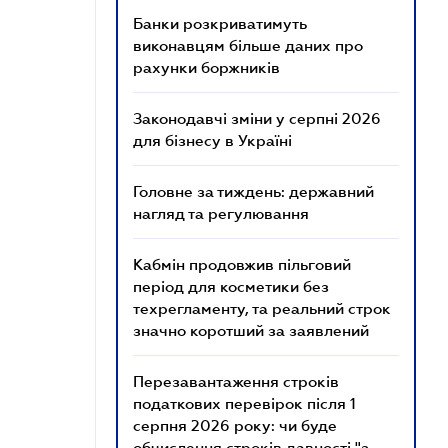
Банки розкриватимуть
виконавцям більше даних про
рахунки боржників
Законодавчі зміни у серпні 2026
для бізнесу в Україні
Головне за тиждень: державний
нагляд та регулювання
Кабмін продовжив пільговий
період для косметики без
техрегламенту, та реальний строк
значно коротший за заявлений
Перезавантаження строків
податкових перевірок після 1
серпня 2026 року: чи буде
обчислення строків давності "з