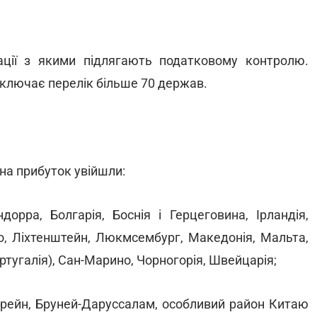
рації з якими підлягають податковому контролю.
ключає перелік більше 70 держав.
 на прибуток увійшли:
дорра, Болгарія, Боснія і Герцеговина, Ірландія,
во, Ліхтенштейн, Люкмсембург, Македонія, Мальта,
тугалія), Сан-Марино, Чорногорія, Швейцарія;
Бахрейн, Бруней-Даруссалам, особливий район Китаю