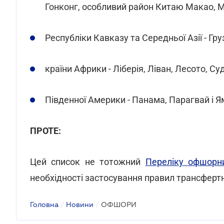
Гонконг, особливий район Китаю Макао, М
Республіки Кавказу та Середньої Азії - Гру
країни Африки - Ліберія, Ліван, Лесото, Су
Південної Америки - Панама, Парагвай і Я
ПРОТЕ:
Цей список не тотожний
Переліку офшорн
необхідності застосування правил трансферт
Головна
/
Новини
/
ОФШОРИ