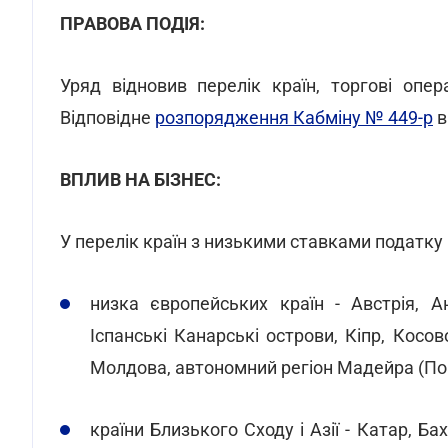
ПРАВОВА ПОДІЯ:
Уряд відновив перелік країн, торгові опе
Відповідне
розпорядження Кабміну № 449-р
в
ВПЛИВ НА БІЗНЕС:
У перелік країн з низькими ставками податку
низка європейських країн - Австрія, Ан
Іспанські Канарські острови, Кіпр, Косо
Молдова, автономний регіон Мадейра (Пор
країни Близького Сходу і Азії - Катар, 