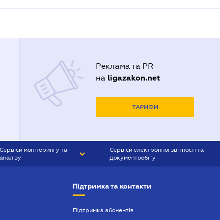
Реклама та PR
ligazakon.net
на
ТАРИФИ
Сервіси моніторингу та
Сервіси електронної звітності та
аналізу
документообігу
CONTR AGENT
Liga:REPORT
Підтримка та контакти
SMS-МАЯК
VERDICTUM
Підтримка абонентів