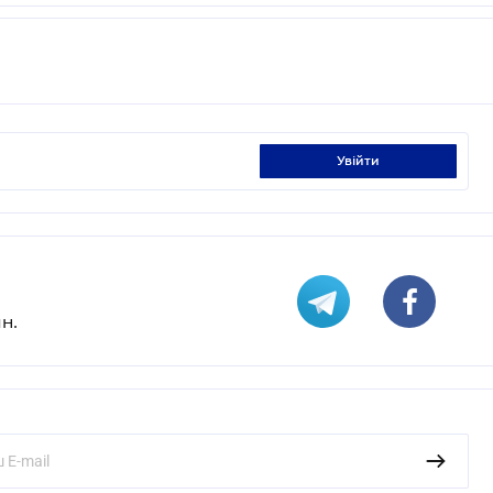
увійти
н.