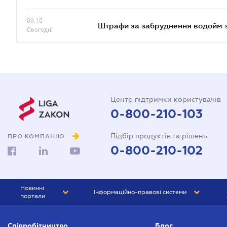
09.10
Штрафи за забруднення водойм зр
Сьогодні
Центр підтримки користувачів
0-800-210-103
Підбір продуктів та рішень
ПРО КОМПАНІЮ
0-800-210-102
Новинні
Інформаційно-правові системи
портали
ЮРЛІГА
Право України
Співробітництво
Блог