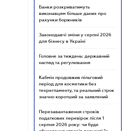
Банки розкриватимуть
виконавцям більше даних про
рахунки боржників
Законодавчі зміни у серпні 2026
для бізнесу в Україні
Головне за тиждень: державний
нагляд та регулювання
Кабмін продовжив пільговий
період для косметики без
техрегламенту, та реальний строк
значно коротший за заявлений
Перезавантаження строків
податкових перевірок після 1
серпня 2026 року: чи буде
обчислення строків давності "з