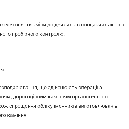
ється внести зміни до деяких законодавчих актів з
вного пробірного контролю.
я:
в господарювання, що здійснюють операції з
нням, дорогоцінним камінням органогенного
акож спрощення обліку іменників виготовлювачів
го каміння;