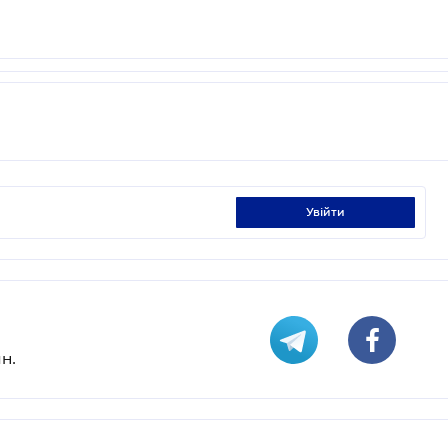
увійти
н.