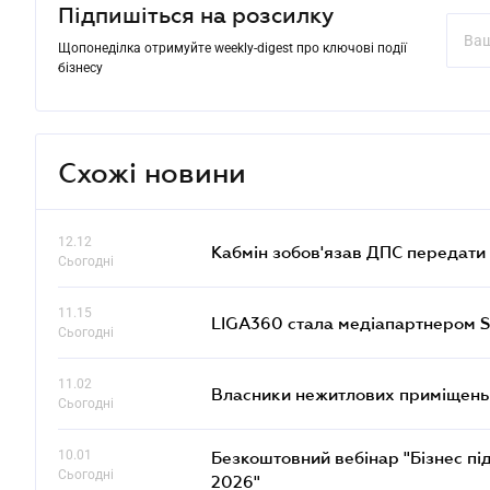
Підпишіться на розсилку
Щопонеділка отримуйте weekly-digest про ключові події
бізнесу
Схожі новини
12.12
Кабмін зобов'язав ДПС передати 
Сьогодні
11.15
LIGA360 стала медіапартнером S
Сьогодні
11.02
Власники нежитлових приміщень 
Сьогодні
10.01
Безкоштовний вебінар "Бізнес під
Сьогодні
2026"