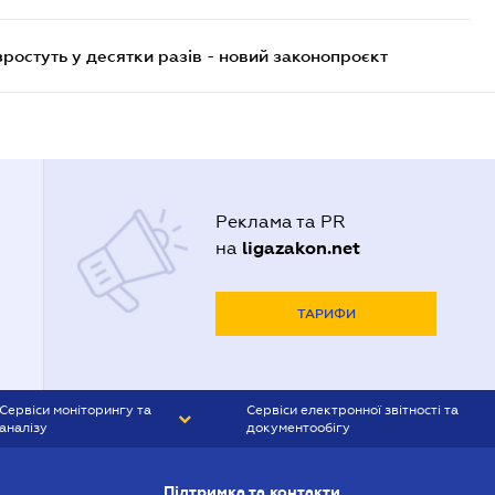
остуть у десятки разів - новий законопроєкт
Реклама та PR
ligazakon.net
на
ТАРИФИ
Сервіси моніторингу та
Сервіси електронної звітності та
аналізу
документообігу
CONTR AGENT
Liga:REPORT
Підтримка та контакти