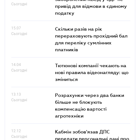
Сьогодні
привід для відмови в єдиному
податку
15.07
Скільки разів на рік
Сьогодні
перераховують прохідний бал
для переліку сумлінних
платників
14.04
Тютюнові компанії чекають на
Сьогодні
нові правила відеонагляду: що
зміниться
13.13
Розрахунки через два банки
Сьогодні
більше не блокують
компенсацію вартості
агротехніки
12.12
Кабмін зобов'язав ДПС
Сьогодні
передати персональні дані про