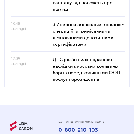
капіталу від положень про
нагляд
13.40
З 7 серпня змінюється механізм
Сьогодні
операцій із тримісячними
лімітованими депозитними
сертифікатами
12.09
ДПС роз'яснила податкові
Сьогодні
наслідки курсових коливань,
боргів перед колишніми ФОП і
послуг нерезидентів
Центр підтримки користувачів
0-800-210-103