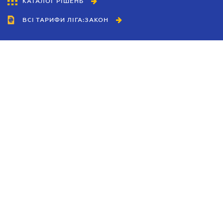
КАТАЛОГ РІШЕНЬ
ВСІ ТАРИФИ ЛІГА:ЗАКОН
Співробітництво
Агенти
Дилери
Політика конфіденційності
Умови використання сайту
Реклама
Блог
Новини компанії
Керівництва
Каталоги компаній
Теми в центрі уваги