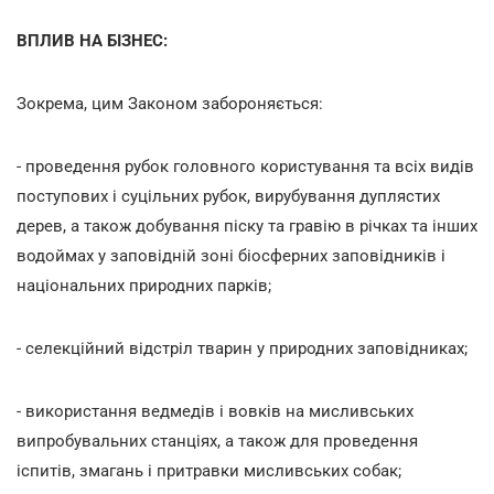
ВПЛИВ НА БІЗНЕС:
Зокрема, цим Законом забороняється:
- проведення рубок головного користування та всіх видів
поступових і суцільних рубок, вирубування дуплястих
дерев, а також добування піску та гравію в річках та інших
водоймах у заповідній зоні біосферних заповідників і
національних природних парків;
- селекційний відстріл тварин у природних заповідниках;
- використання ведмедів і вовків на мисливських
випробувальних станціях, а також для проведення
іспитів, змагань і притравки мисливських собак;