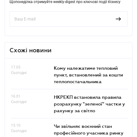
Щопонеділка отримуйте weekly-digest про ключові події бізнесу
Схожі новини
17.05
Кому належатиме тепловий
Сьогодні
пункт, встановлений за кошти
теплопостачальника
16.01
НКРЕКП встановила правила
Сьогодні
розрахунку "зеленої" частки у
рахунку за світло
15.10
Чи звільняє воєнний стан
Сьогодні
професійного учасника ринку