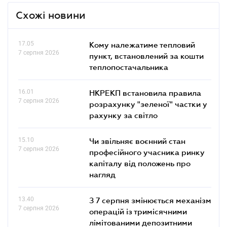
Схожі новини
17.05
Кому належатиме тепловий
7 серпня 2026
пункт, встановлений за кошти
теплопостачальника
16.01
НКРЕКП встановила правила
7 серпня 2026
розрахунку "зеленої" частки у
рахунку за світло
15.10
Чи звільняє воєнний стан
7 серпня 2026
професійного учасника ринку
капіталу від положень про
нагляд
13.40
З 7 серпня змінюється механізм
7 серпня 2026
операцій із тримісячними
лімітованими депозитними