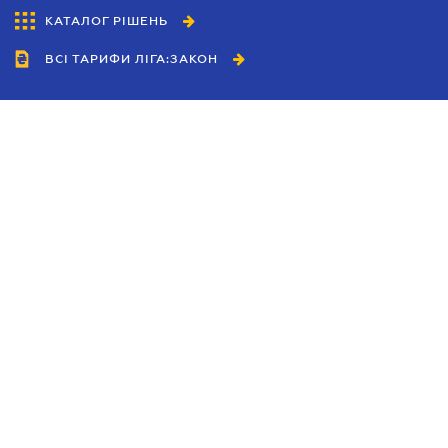
КАТАЛОГ РІШЕНЬ
ВСІ ТАРИФИ ЛІГА:ЗАКОН
Співробітництво
Агенти
Дилери
Політика конфіденційності
Умови використання сайту
Реклама
Блог
Новини компанії
Керівництва
Каталоги компаній
Теми в центрі уваги