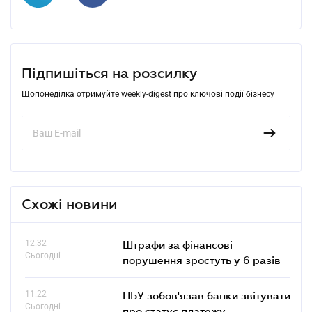
Підпишіться на розсилку
Щопонеділка отримуйте weekly-digest про ключові події бізнесу
Схожі новини
12.32
Штрафи за фінансові
Сьогодні
порушення зростуть у 6 разів
11.22
НБУ зобов'язав банки звітувати
Сьогодні
про статус платежу