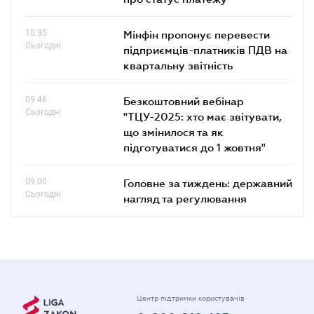
10.35
Мінфін пропонує перевести
Сьогодні
підприємців-платників ПДВ на
квартальну звітність
09.46
Безкоштовний вебінар
Сьогодні
"ТЦУ-2025: хто має звітувати,
що змінилося та як
підготуватися до 1 жовтня"
09.00
Головне за тиждень: державний
Сьогодні
нагляд та регулювання
Центр підтримки користувачів