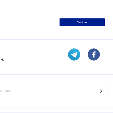
увійти
н.