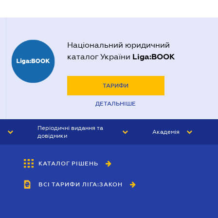
Національний юридичний
Liga:BOOK
каталог України
ТАРИФИ
ДЕТАЛЬНІШЕ
Періодичні видання та
Академія
довідники
ЮРИСТ&ЗАКОН
АКАДЕМІЯ ЛІГА:ЗАКОН
КАТАЛОГ РІШЕНЬ
БУХГАЛТЕР&ЗАКОН
ВСІ ТАРИФИ ЛІГА:ЗАКОН
ВІСНИК МСФЗ
ІНТЕРБУХ