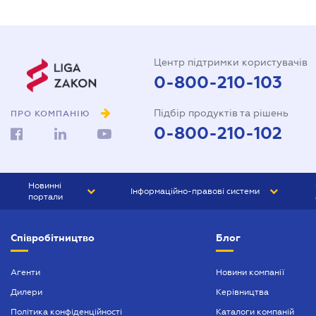
Центр підтримки користувачів
0-800-210-103
Підбір продуктів та рішень
ПРО КОМПАНІЮ
0-800-210-102
Новинні
Інформаційно-правові системи
портали
ЮРЛІГА
Право України
Співробітництво
Блог
БІЗНЕС
ГРАНД
БУХГАЛТЕР.ua
ПРАЙМ
Агенти
Новини компанії
Дилери
Керівництва
БУХГАЛТЕР ПРОФ
Політика конфіденційності
Каталоги компаній