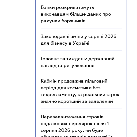
Банки розкриватимуть
виконавцям більше даних про
рахунки боржників
Законодавчі зміни у серпні 2026
для бізнесу в Україні
Головне за тиждень: державний
нагляд та регулювання
Кабмін продовжив пільговий
період для косметики без
техрегламенту, та реальний строк
значно коротший за заявлений
Перезавантаження строків
податкових перевірок після 1
серпня 2026 року: чи буде
обчислення строків давності "з