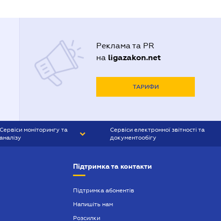
Реклама та PR
ligazakon.net
на
ТАРИФИ
Сервіси моніторингу та
Сервіси електронної звітності та
аналізу
документообігу
CONTR AGENT
Liga:REPORT
Підтримка та контакти
SMS-МАЯК
VERDICTUM
Підтримка абонентів
Напишіть нам
SEMANTRUM
Розсилки