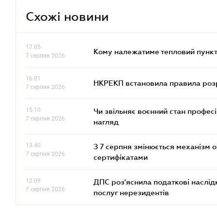
Схожі новини
17.05
Кому належатиме тепловий пункт
7 серпня 2026
16.01
НКРЕКП встановила правила розра
7 серпня 2026
15.10
Чи звільняє воєнний стан профес
7 серпня 2026
нагляд
13.40
З 7 серпня змінюється механізм 
7 серпня 2026
сертифікатами
12.09
ДПС роз'яснила податкові наслід
7 серпня 2026
послуг нерезидентів