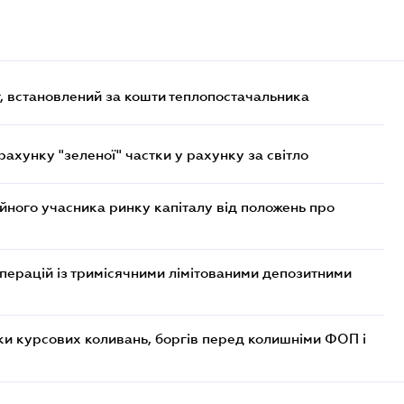
, встановлений за кошти теплопостачальника
хунку "зеленої" частки у рахунку за світло
ійного учасника ринку капіталу від положень про
операцій із тримісячними лімітованими депозитними
ки курсових коливань, боргів перед колишніми ФОП і