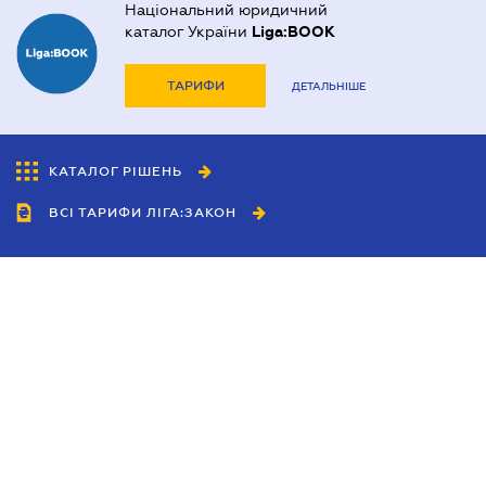
Національний юридичний
каталог України
Liga:BOOK
ТАРИФИ
ДЕТАЛЬНІШЕ
КАТАЛОГ РІШЕНЬ
ВСІ ТАРИФИ ЛІГА:ЗАКОН
Співробітництво
Агенти
Дилери
Політика конфіденційності
Умови використання сайту
Реклама
Блог