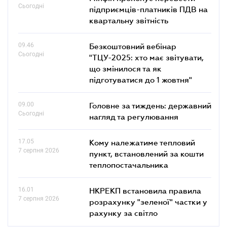
Сьогодні
підприємців-платників ПДВ на
квартальну звітність
09.46
Безкоштовний вебінар
Сьогодні
"ТЦУ-2025: хто має звітувати,
що змінилося та як
підготуватися до 1 жовтня"
09.00
Головне за тиждень: державний
Сьогодні
нагляд та регулювання
17.05
Кому належатиме тепловий
7 серпня 2026
пункт, встановлений за кошти
теплопостачальника
16.01
НКРЕКП встановила правила
7 серпня 2026
розрахунку "зеленої" частки у
рахунку за світло