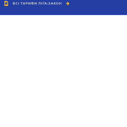
ВСІ ТАРИФИ ЛІГА:ЗАКОН
Співробітництво
Агенти
Дилери
Політика конфіденційності
Умови використання сайту
Реклама
Блог
Новини компанії
Керівництва
Каталоги компаній
Теми в центрі уваги
Підтримка та контакти