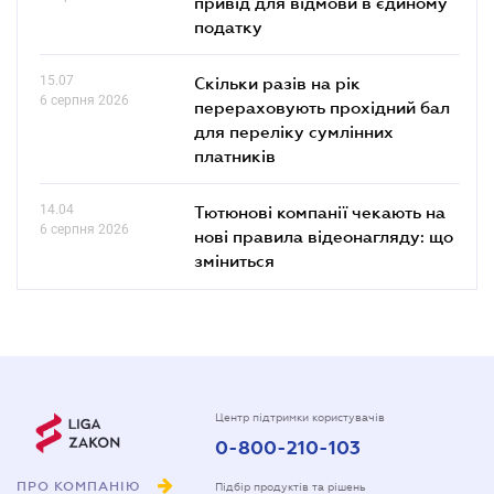
привід для відмови в єдиному
податку
15.07
Скільки разів на рік
6 серпня 2026
перераховують прохідний бал
для переліку сумлінних
платників
14.04
Тютюнові компанії чекають на
6 серпня 2026
нові правила відеонагляду: що
зміниться
Центр підтримки користувачів
0-800-210-103
ПРО КОМПАНІЮ
Підбір продуктів та рішень