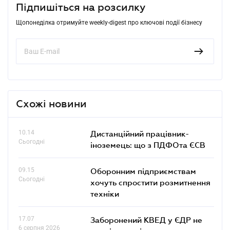
Підпишіться на розсилку
Щопонеділка отримуйте weekly-digest про ключові події бізнесу
Схожі новини
10.14
Дистанційний працівник-
Сьогодні
іноземець: що з ПДФОта ЄСВ
09.15
Оборонним підприємствам
Сьогодні
хочуть спростити розмитнення
техніки
17.07
Заборонений КВЕД у ЄДР не
6 серпня 2026