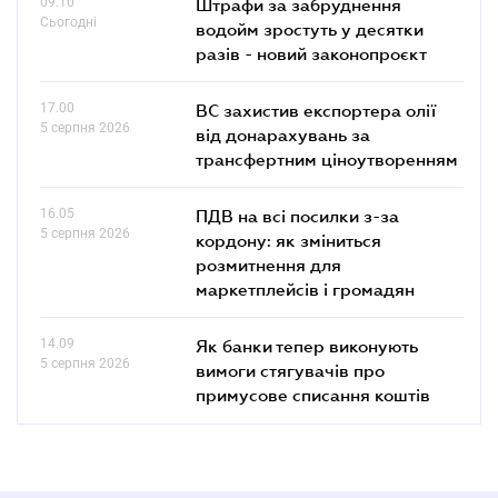
09.10
Штрафи за забруднення
Сьогодні
водойм зростуть у десятки
разів - новий законопроєкт
17.00
ВС захистив експортера олії
5 серпня 2026
від донарахувань за
трансфертним ціноутворенням
16.05
ПДВ на всі посилки з-за
5 серпня 2026
кордону: як зміниться
розмитнення для
маркетплейсів і громадян
14.09
Як банки тепер виконують
5 серпня 2026
вимоги стягувачів про
примусове списання коштів