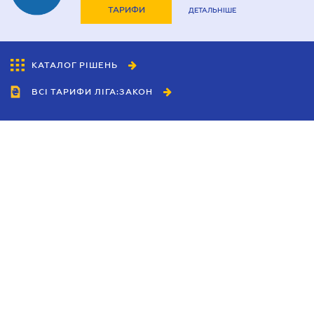
ТАРИФИ
ДЕТАЛЬНІШЕ
КАТАЛОГ РІШЕНЬ
ВСІ ТАРИФИ ЛІГА:ЗАКОН
Співробітництво
Агенти
Дилери
Політика конфіденційності
Умови використання сайту
Реклама
Блог
Новини компанії
Керівництва