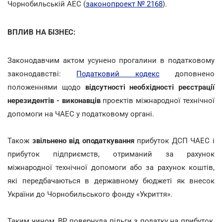
Чорнобильській АЕС (
законопроект № 2168
).
ВПЛИВ НА БІЗНЕС:
Законодавчим актом усунено прогалини в податковому
законодавстві:
Податковий кодекс
доповнено
положеннями щодо
відсутності необхідності реєстрації
нерезидентів - виконавців
проектів міжнародної технічної
допомоги на ЧАЕС у податковому органі.
Також
звільнено від оподаткування
прибуток ДСП ЧАЕС і
прибуток підприємств, отриманий за рахунок
міжнародної технічної допомоги або за рахунок коштів,
які передбачаються в державному бюджеті як внесок
України до Чорнобильського фонду «Укриття».
Таким чином, ВР повернула пільги з податку на прибуток,