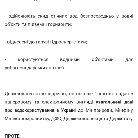
- здійснюють скид стічних вод безпосередньо у водні
об'єкти та підземні горизонти;
- віднесені до галузі гідроенергетики;
- користуються водними об'єктами для
рибогосподарських потреб.
Держводагентство щорічно, не пізніше 1 квітня, надає в
паперовому та електронному вигляді
узагальнені дані
про водокористування в Україні
до Мінприроди, Мінфіну,
Мінекономрозвитку, ДФС, Держекоінспекції та Держстату.
ПРОТЕ: