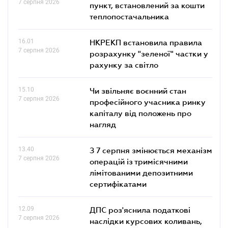
7 серпня 2026
пункт, встановлений за кошти
теплопостачальника
16.01
НКРЕКП встановила правила
7 серпня 2026
розрахунку "зеленої" частки у
рахунку за світло
15.10
Чи звільняє воєнний стан
7 серпня 2026
професійного учасника ринку
капіталу від положень про
нагляд
13.40
З 7 серпня змінюється механізм
7 серпня 2026
операцій із тримісячними
лімітованими депозитними
сертифікатами
12.09
ДПС роз'яснила податкові
7 серпня 2026
наслідки курсових коливань,