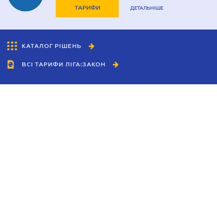
ТАРИФИ
ДЕТАЛЬНІШЕ
КАТАЛОГ РІШЕНЬ
ВСІ ТАРИФИ ЛІГА:ЗАКОН
Співробітництво
Агенти
Дилери
Політика конфіденційності
Умови використання сайту
Реклама
Блог
Новини компанії
Керівництва