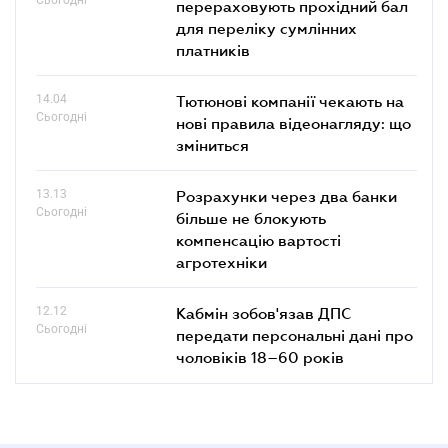
перераховують прохідний бал
для переліку сумлінних
платників
14.04
Тютюнові компанії чекають на
Сьогодні
нові правила відеонагляду: що
зміниться
13.13
Розрахунки через два банки
Сьогодні
більше не блокують
компенсацію вартості
агротехніки
12.12
Кабмін зобов'язав ДПС
Сьогодні
передати персональні дані про
чоловіків 18–60 років