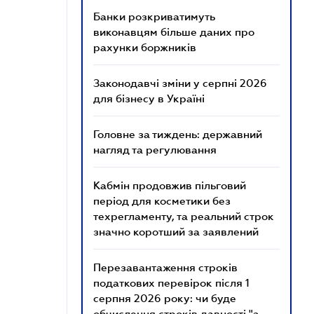
Банки розкриватимуть
виконавцям більше даних про
рахунки боржників
Законодавчі зміни у серпні 2026
для бізнесу в Україні
Головне за тиждень: державний
нагляд та регулювання
Кабмін продовжив пільговий
період для косметики без
техрегламенту, та реальний строк
значно коротший за заявлений
Перезавантаження строків
податкових перевірок після 1
серпня 2026 року: чи буде
обчислення строків давності "з