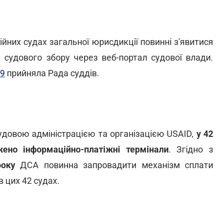
ійних судах загальної юрисдикції повинні з'явитися
и судового збору через веб-портал судової влади.
29
прийняла Рада суддів.
удовою адміністрацією та організацією USAID,
у 42
ено інформаційно-платіжні термінали
. Згідно з
року
ДСА повинна запровадити механізм сплати
в цих 42 судах.