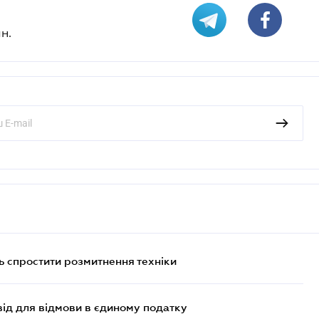
н.
 спростити розмитнення техніки
ід для відмови в єдиному податку