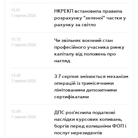
16.01
НКРЕКП встановила правила
7 серпня 2026
розрахунку "зеленої" частки у
рахунку за світло
15.10
Чи звільняє воєнний стан
7 серпня 2026
професійного учасника ринку
капіталу від положень про
нагляд
13.40
З 7 серпня змінюється механізм
7 серпня 2026
операцій із тримісячними
лімітованими депозитними
сертифікатами
12.09
ДПС роз'яснила податкові
7 серпня 2026
наслідки курсових коливань,
боргів перед колишніми ФОП і
послуг нерезидентів