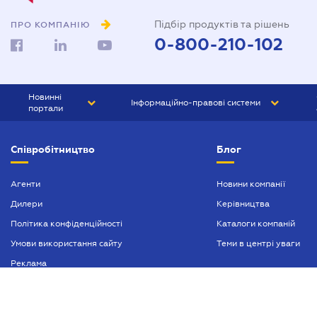
Підбір продуктів та рішень
ПРО КОМПАНІЮ
0-800-210-102
Новинні
Інформаційно-правові системи
портали
ЮРЛІГА
Право України
Співробітництво
Блог
БІЗНЕС
ГРАНД
БУХГАЛТЕР.ua
ПРАЙМ
Агенти
Новини компанії
Дилери
Керівництва
БУХГАЛТЕР ПРОФ
Політика конфіденційності
Каталоги компаній
ЮРИСТ ПРОФ
Умови використання сайту
Теми в центрі уваги
ЮРИСТ
Реклама
ПІДПРИЄМЕЦЬ