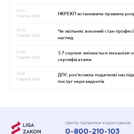
16.01
НКРЕКП встановила правила розра
7 серпня 2026
15.10
Чи звільняє воєнний стан профес
7 серпня 2026
нагляд
13.40
З 7 серпня змінюється механізм 
7 серпня 2026
сертифікатами
12.09
ДПС роз'яснила податкові наслід
7 серпня 2026
послуг нерезидентів
Центр підтримки користувачів
0-800-210-103