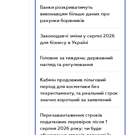
Банки розкриватимуть
виконавцям більше даних про
рахунки боржників
Законодавчі зміни у серпні 2026
для бізнесу в Україні
Головне за тиждень: державний
нагляд та регулювання
Кабмін продовжив пільговий
період для косметики без
техрегламенту, та реальний строк
значно коротший за заявлений
Перезавантаження строків
податкових перевірок після 1
серпня 2026 року: чи буде
обчислення строків давності "з