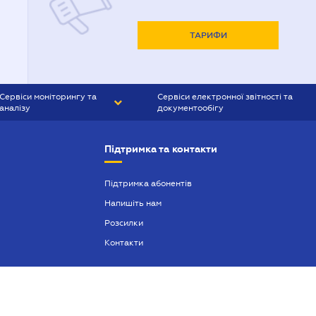
ТАРИФИ
Сервіси моніторингу та
Сервіси електронної звітності та
аналізу
документообігу
CONTR AGENT
Liga:REPORT
Підтримка та контакти
SMS-МАЯК
VERDICTUM
Підтримка абонентів
Напишіть нам
SEMANTRUM
Розсилки
SMS-МАЯК ІПОТЕКА
Контакти