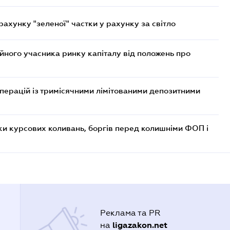
хунку "зеленої" частки у рахунку за світло
ійного учасника ринку капіталу від положень про
операцій із тримісячними лімітованими депозитними
ки курсових коливань, боргів перед колишніми ФОП і
Реклама та PR
ligazakon.net
на