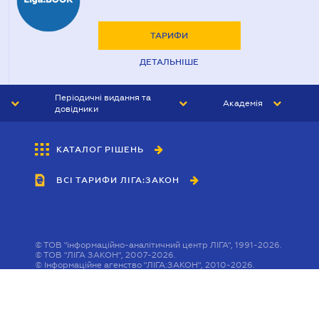
ТАРИФИ
ДЕТАЛЬНІШЕ
Періодичні видання та
Академія
довідники
ЮРИСТ&ЗАКОН
АКАДЕМІЯ ЛІГА:ЗАКОН
КАТАЛОГ РІШЕНЬ
БУХГАЛТЕР&ЗАКОН
ВСІ ТАРИФИ ЛІГА:ЗАКОН
ВІСНИК МСФЗ
ІНТЕРБУХ
ОСОБИСТИЙ ЕКСПЕРТ
©
ТОВ "інформаційно-аналітичний центр ЛІГА", 1991-2026.
©
ТОВ "ЛІГА ЗАКОН", 2007-2026.
©
Інформаційне агенство "ЛІГА:ЗАКОН", 2010-2026.