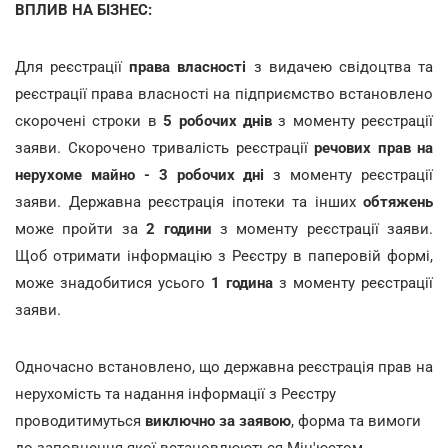
ВПЛИВ НА БІЗНЕС:
Для реєстрації
права власності
з видачею свідоцтва та
реєстрації права власності на підприємство встановлено
скорочені строки в
5 робочих днів
з моменту реєстрації
заяви. Скорочено тривалість реєстрації
речових прав на
нерухоме майно - 3 робочих дні
з моменту реєстрації
заяви. Державна реєстрація іпотеки та інших
обтяжень
може пройти за
2 години
з моменту реєстрації заяви.
Щоб отримати інформацію з Реєстру в паперовій формі,
може знадобитися усього
1 година
з моменту реєстрації
заяви.
Одночасно встановлено, що державна реєстрація прав на
нерухомість та надання інформації з Реєстру
проводитимуться
виключно за заявою
, форма та вимоги
до заповнення якої встановлюються Мін'юстом.