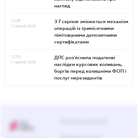
нагляд
13.40
З 7 серпня змінюється механізм
7 серпня 2026
операцій із тримісячними
лімітованими депозитними
сертифікатами
12.09
ДПС роз'яснила податкові
7 серпня 2026
наслідки курсових коливань,
боргів перед колишніми ФОП і
послуг нерезидентів
Центр підтримки користувачів
Підбір продуктів та рішень