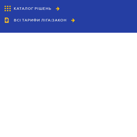
КАТАЛОГ РІШЕНЬ
ВСІ ТАРИФИ ЛІГА:ЗАКОН
Співробітництво
Агенти
Дилери
Політика конфіденційності
Умови використання сайту
Реклама
Блог
Новини компанії
Керівництва
Каталоги компаній
Теми в центрі уваги