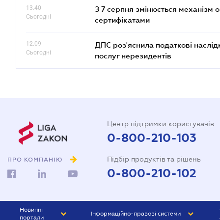
13.40
З 7 серпня змінюється механізм 
Сьогодні
сертифікатами
12.09
ДПС роз'яснила податкові наслід
Сьогодні
послуг нерезидентів
Центр підтримки користувачів
0-800-210-103
Підбір продуктів та рішень
ПРО КОМПАНІЮ
0-800-210-102
Новинні
Інформаційно-правові системи
портали