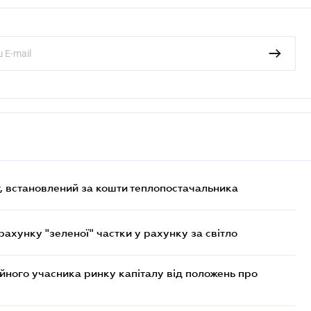
, встановлений за кошти теплопостачальника
хунку "зеленої" частки у рахунку за світло
ійного учасника ринку капіталу від положень про