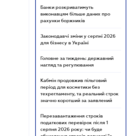
Банки розкриватимуть
виконавцям більше даних про
рахунки боржників
Законодавчі зміни у серпні 2026
для бізнесу в Україні
Головне за тиждень: державний
нагляд та регулювання
Кабмін продовжив пільговий
період для косметики без
техрегламенту, та реальний строк
значно коротший за заявлений
Перезавантаження строків
податкових перевірок після 1
серпня 2026 року: чи буде
обчислення строків давності "з