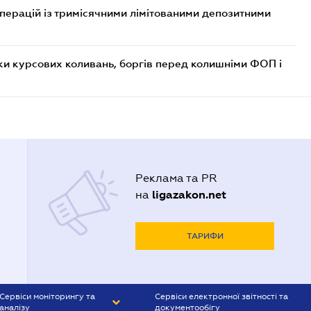
операцій із тримісячними лімітованими депозитними
ки курсових коливань, боргів перед колишніми ФОП і
Реклама та PR
ligazakon.net
на
ТАРИФИ
Сервіси моніторингу та
Сервіси електронної звітності та
аналізу
документообігу