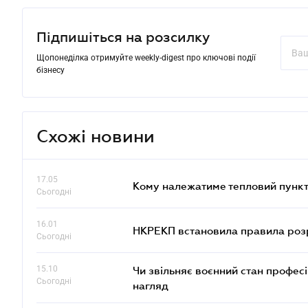
Підпишіться на розсилку
Щопонеділка отримуйте weekly-digest про ключові події
бізнесу
Схожі новини
17.05
Кому належатиме тепловий пункт
Сьогодні
16.01
НКРЕКП встановила правила розра
Сьогодні
15.10
Чи звільняє воєнний стан профес
Сьогодні
нагляд