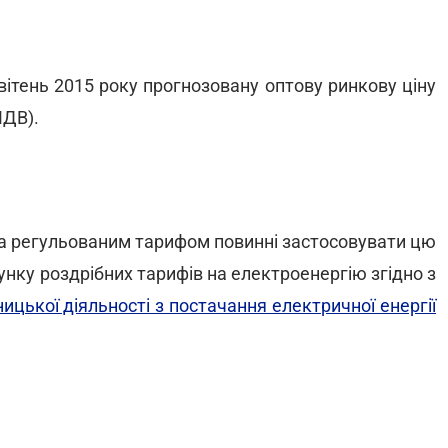
ітень 2015 року прогнозовану оптову ринкову ціну
ПДВ).
 за регульованим тарифом повинні застосовувати цю
унку роздрібних тарифів на електроенергію згідно з
цької діяльності з постачання електричної енергії