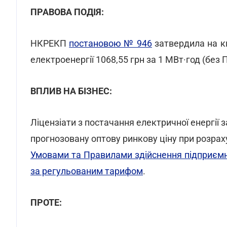
ПРАВОВА ПОДІЯ:
НКРЕКП
постановою № 946
затвердила на кв
електроенергії 1068,55 грн за 1 МВт·год (без 
ВПЛИВ НА БІЗНЕС:
Ліцензіати з постачання електричної енергії
прогнозовану оптову ринкову ціну при розрах
Умовами та Правилами здійснення підприємни
за регульованим тарифом
.
ПРОТЕ: