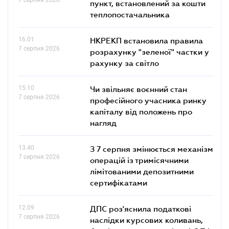
пункт, встановлений за кошти
теплопостачальника
16.01
НКРЕКП встановила правила
7 серпня 2026
розрахунку "зеленої" частки у
рахунку за світло
15.10
Чи звільняє воєнний стан
7 серпня 2026
професійного учасника ринку
капіталу від положень про
нагляд
13.40
З 7 серпня змінюється механізм
7 серпня 2026
операцій із тримісячними
лімітованими депозитними
сертифікатами
12.09
ДПС роз'яснила податкові
7 серпня 2026
наслідки курсових коливань,