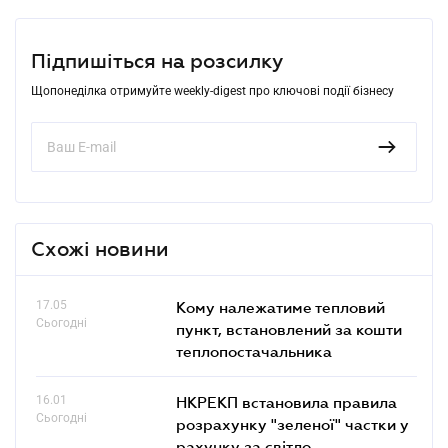
Підпишіться на розсилку
Щопонеділка отримуйте weekly-digest про ключові події бізнесу
Схожі новини
17.05
Кому належатиме тепловий
Сьогодні
пункт, встановлений за кошти
теплопостачальника
16.01
НКРЕКП встановила правила
Сьогодні
розрахунку "зеленої" частки у
рахунку за світло