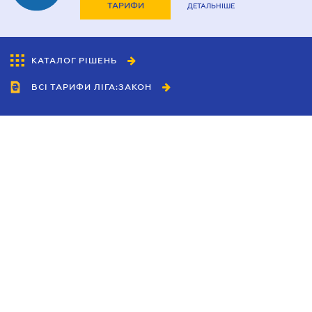
ТАРИФИ
ДЕТАЛЬНІШЕ
КАТАЛОГ РІШЕНЬ
ВСІ ТАРИФИ ЛІГА:ЗАКОН
Співробітництво
Агенти
Дилери
Політика конфіденційності
Умови використання сайту
Реклама
Блог
Новини компанії
Керівництва