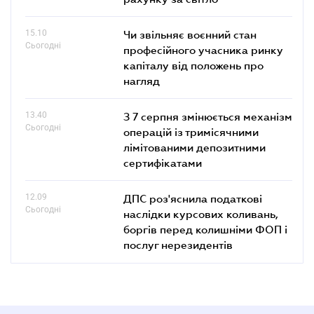
15.10
Чи звільняє воєнний стан
Сьогодні
професійного учасника ринку
капіталу від положень про
нагляд
13.40
З 7 серпня змінюється механізм
Сьогодні
операцій із тримісячними
лімітованими депозитними
сертифікатами
12.09
ДПС роз'яснила податкові
Сьогодні
наслідки курсових коливань,
боргів перед колишніми ФОП і
послуг нерезидентів