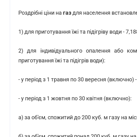
Роздрібні ціни на
газ
для населення встановле
1) для приготування їжі та підігріву води - 7,188
2) для індивідуального опалення або ком
приготування їжі та підігрів води):
- у період з 1 травня по 30 вересня (включно) - 
- у період з 1 жовтня по 30 квітня (включно):
а) за об'єм, спожитий до 200 куб. м газу на міся
б) за об'єм, спожитий понад 200 куб. м газу на м