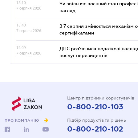
15.10
Чи звільняє воєнний стан профес
7 серпня 2026
нагляд
13.40
З 7 серпня змінюється механізм 
7 серпня 2026
сертифікатами
12.09
ДПС роз'яснила податкові наслід
7 серпня 2026
послуг нерезидентів
Центр підтримки користувачів
0-800-210-103
Підбір продуктів та рішень
ПРО КОМПАНІЮ
0-800-210-102