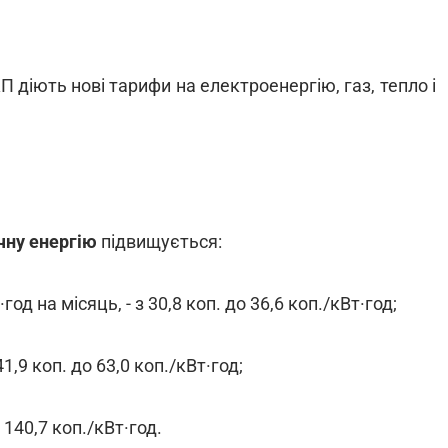
П діють нові тарифи на електроенергію, газ, тепло і
чну енергію
підвищується:
д на місяць, - з 30,8 коп. до 36,6 коп./кВт·год;
41,9 коп. до 63,0 коп./кВт·год;
о 140,7 коп./кВт·год.