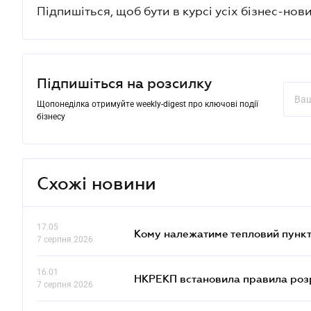
Підпишіться, щоб бути в курсі усіх бізнес-нови
Підпишіться на розсилку
Щопонеділка отримуйте weekly-digest про ключові події
бізнесу
Схожі новини
17.05
Кому належатиме тепловий пункт
7 серпня 2026
16.01
НКРЕКП встановила правила розра
7 серпня 2026