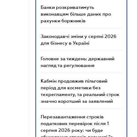
Банки розкриватимуть
виконавцям більше даних про
рахунки боржників
Законодавчі зміни у серпні 2026
для бізнесу в Україні
Головне за тиждень: державний
нагляд та регулювання
Кабмін продовжив пільговий
період для косметики без
техрегламенту, та реальний строк
значно коротший за заявлений
Перезавантаження строків
податкових перевірок після 1
серпня 2026 року: чи буде
обчислення строків давності "з