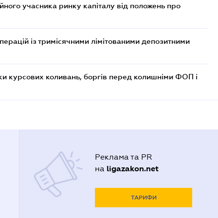
ійного учасника ринку капіталу від положень про
операцій із тримісячними лімітованими депозитними
ки курсових коливань, боргів перед колишніми ФОП і
Реклама та PR
ligazakon.net
на
ТАРИФИ