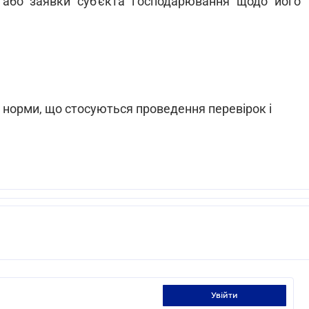
 або заявки суб'єкта господарювання щодо його
 норми, що стосуються проведення перевірок і
увійти