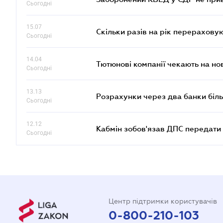
Сьогодні
15.07
Скільки разів на рік перерахову
Сьогодні
14.04
Тютюнові компанії чекають на но
Сьогодні
13.13
Розрахунки через два банки біль
Сьогодні
12.12
Кабмін зобов'язав ДПС передати 
Сьогодні
Центр підтримки користувачів
0-800-210-103