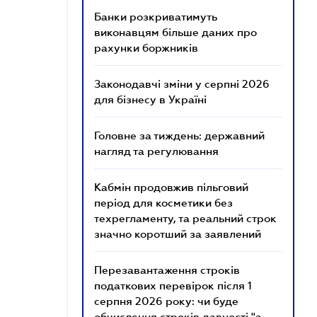
Банки розкриватимуть
виконавцям більше даних про
рахунки боржників
Законодавчі зміни у серпні 2026
для бізнесу в Україні
Головне за тиждень: державний
нагляд та регулювання
Кабмін продовжив пільговий
період для косметики без
техрегламенту, та реальний строк
значно коротший за заявлений
Перезавантаження строків
податкових перевірок після 1
серпня 2026 року: чи буде
обчислення строків давності "з