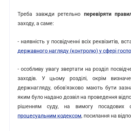
Треба завжди ретельно
перевіряти прави
заходу, а саме:
- наявність у посвідченні всіх реквізитів, в
державного нагляду (контролю) у сфері госпо
- особливу увагу звертати на розділ посвід
заходів. У цьому розділі, окрім визнач
держнагляду, обов'язково мають бути зазн
яким було надано дозвіл на проведення відп
рішенням суду, на вимогу посадових 
процесуальним кодексом
, посилання на відп