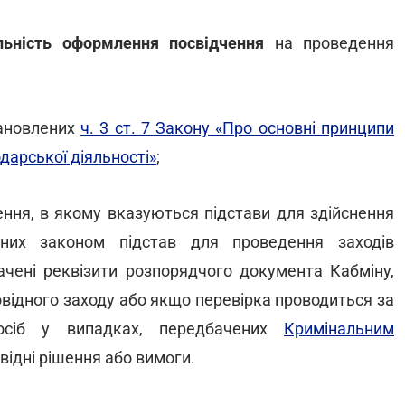
льність оформлення посвідчення
на проведення
становлених
ч. 3 ст. 7 Закону «Про основні принципи
дарської діяльності»
;
чення, в якому вказуються підстави для здійснення
ених законом підстав для проведення заходів
ачені реквізити розпорядчого документа Кабміну,
овідного заходу або якщо перевірка проводиться за
осіб у випадках, передбачених
Кримінальним
овідні рішення або вимоги.