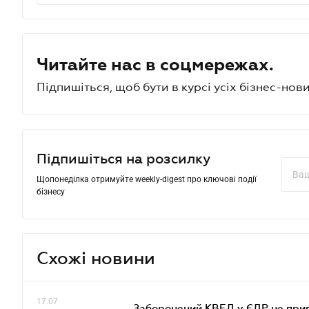
Читайте нас в соцмережах.
Підпишіться, щоб бути в курсі усіх бізнес-нови
Підпишіться на розсилку
Щопонеділка отримуйте weekly-digest про ключові події
бізнесу
Схожі новини
17.07
Заборонений КВЕД у ЄДР не прив