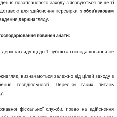
едення позапланового заходу з'ясовуються лише ті
підставою для здійснення перевірки, з
обов'язковим
ведення держнагляду.
 господарювання повинен знати:
ду держнагляду щодо 1 суб'єкта господарювання не
жнагляд, визначаються залежно від цілей заходу з
ення госпдіяльності. Переліки таких питань
у.
ржавної фіскальної служби, право на здійснення