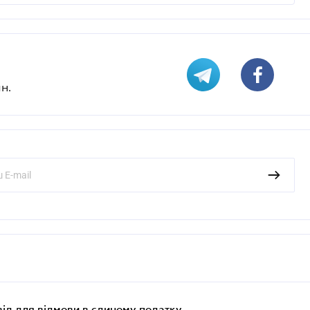
н.
ід для відмови в єдиному податку