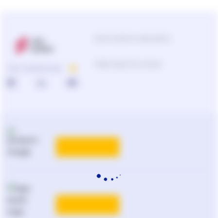
Центр підтримки користувачів
0-800-210-103
ПРО КОМПАНІЮ
Підбір продуктів та рішень
0-800-210-102
Реклама та PR
на
ligazakon.net
ТАРИФИ
Національний юридичний
каталог України
Liga:BOOK