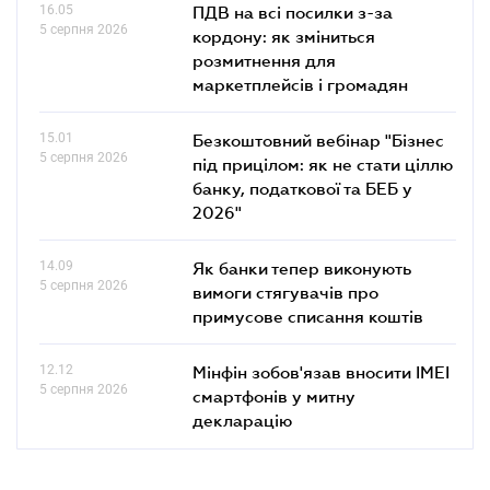
16.05
ПДВ на всі посилки з-за
5 серпня 2026
кордону: як зміниться
розмитнення для
маркетплейсів і громадян
15.01
Безкоштовний вебінар "Бізнес
5 серпня 2026
під прицілом: як не стати ціллю
банку, податкової та БЕБ у
2026"
14.09
Як банки тепер виконують
5 серпня 2026
вимоги стягувачів про
примусове списання коштів
12.12
Мінфін зобов'язав вносити IMEI
5 серпня 2026
смартфонів у митну
декларацію