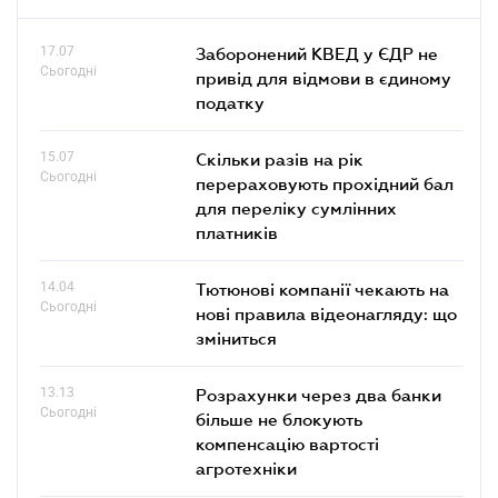
17.07
Заборонений КВЕД у ЄДР не
Сьогодні
привід для відмови в єдиному
податку
15.07
Скільки разів на рік
Сьогодні
перераховують прохідний бал
для переліку сумлінних
платників
14.04
Тютюнові компанії чекають на
Сьогодні
нові правила відеонагляду: що
зміниться
13.13
Розрахунки через два банки
Сьогодні
більше не блокують
компенсацію вартості
агротехніки