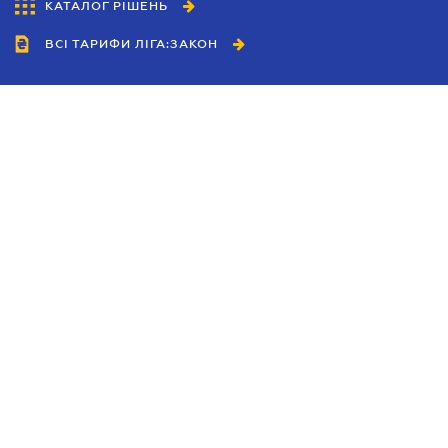
КАТАЛОГ РІШЕНЬ
ВСІ ТАРИФИ ЛІГА:ЗАКОН
Співробітництво
Агенти
Дилери
Політика конфіденційності
Умови використання сайту
Реклама
Блог
Новини компанії
Керівництва
Каталоги компаній
Теми в центрі уваги