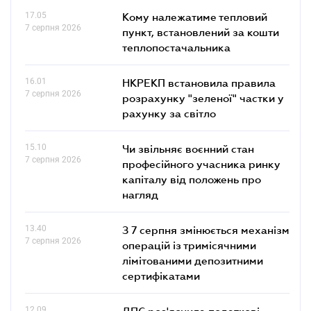
17.05
Кому належатиме тепловий
7 серпня 2026
пункт, встановлений за кошти
теплопостачальника
16.01
НКРЕКП встановила правила
7 серпня 2026
розрахунку "зеленої" частки у
рахунку за світло
15.10
Чи звільняє воєнний стан
7 серпня 2026
професійного учасника ринку
капіталу від положень про
нагляд
13.40
З 7 серпня змінюється механізм
7 серпня 2026
операцій із тримісячними
лімітованими депозитними
сертифікатами
12.09
ДПС роз'яснила податкові