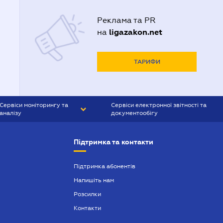
Реклама та PR
ligazakon.net
на
ТАРИФИ
Сервіси моніторингу та
Сервіси електронної звітності та
аналізу
документообігу
CONTR AGENT
Liga:REPORT
Підтримка та контакти
SMS-МАЯК
VERDICTUM
Підтримка абонентів
Напишіть нам
SEMANTRUM
Розсилки
SMS-МАЯК ІПОТЕКА
Контакти