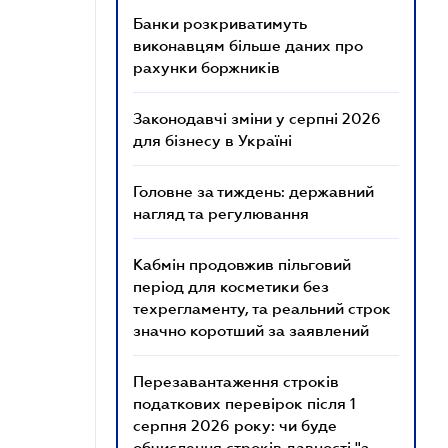
Банки розкриватимуть
виконавцям більше даних про
рахунки боржників
Законодавчі зміни у серпні 2026
для бізнесу в Україні
Головне за тиждень: державний
нагляд та регулювання
Кабмін продовжив пільговий
період для косметики без
техрегламенту, та реальний строк
значно коротший за заявлений
Перезавантаження строків
податкових перевірок після 1
серпня 2026 року: чи буде
обчислення строків давності "з