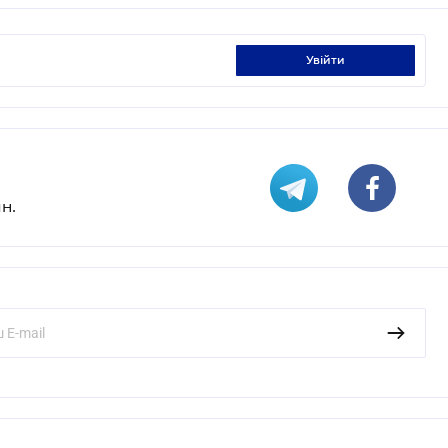
увійти
н.