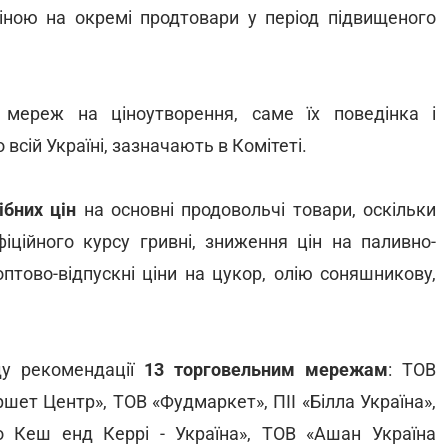
ною на окремі продтовари у період підвищеного
 мереж на ціноутворення, саме їх поведінка і
всій Україні, зазначають в Комітеті.
ібних цін
на основні продовольчі товари, оскільки
офіційного курсу гривні, зниження цін на паливно-
птово-відпускні ціни на цукор, олію соняшникову,
ду рекомендації
13 торговельним мережам
: ТОВ
шет Центр», ТОВ «Фудмаркет», ПІІ «Білла Україна»,
 Кеш енд Керрі - Україна», ТОВ «Ашан Україна