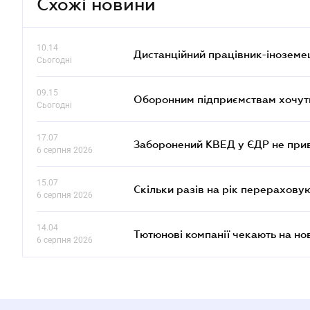
Схожі новини
10.14
Дистанційний працівник-іноземе
Сьогодні
09.15
Оборонним підприємствам хочуть
Сьогодні
17.07
Заборонений КВЕД у ЄДР не прив
6 серпня 2026
15.07
Скільки разів на рік перерахову
6 серпня 2026
14.04
Тютюнові компанії чекають на но
6 серпня 2026