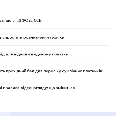
ць: що з ПДФОта ЄСВ
 спростити розмитнення техніки
ід для відмови в єдиному податку
ють прохідний бал для переліку сумлінних платників
ві правила відеонагляду: що зміниться