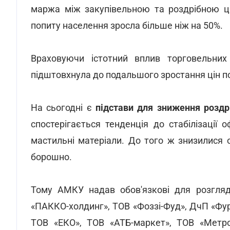
маржа між закупівельною та роздрібною ці
попиту населення зросла більше ніж на 50%.
Враховуючи істотний вплив торговельних
підштовхнула до подальшого зростання цін по 
На сьогодні є
підстави для зниження роздр
спостерігається тенденція до стабілізації 
мастильні матеріали. До того ж знизилися о
борошно.
Тому АМКУ надав обов'язкові для розгля
«ПАККО-холдинг», ТОВ «Фоззі-Фуд», ДчП «Фур
ТОВ «ЕКО», ТОВ «АТБ-маркет», ТОВ «Метро