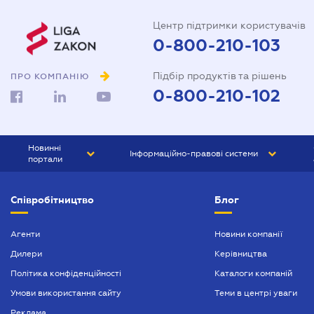
Центр підтримки користувачів
0-800-210-103
Підбір продуктів та рішень
ПРО КОМПАНІЮ
0-800-210-102
Новинні
Інформаційно-правові системи
портали
ЮРЛІГА
Право України
Співробітництво
Блог
БІЗНЕС
ГРАНД
БУХГАЛТЕР.ua
ПРАЙМ
Агенти
Новини компанії
Дилери
Керівництва
БУХГАЛТЕР ПРОФ
Політика конфіденційності
Каталоги компаній
ЮРИСТ ПРОФ
Умови використання сайту
Теми в центрі уваги
ЮРИСТ
Реклама