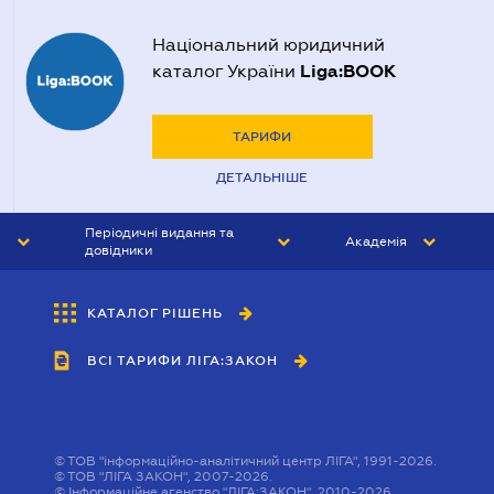
Національний юридичний
Liga:BOOK
каталог України
ТАРИФИ
ДЕТАЛЬНІШЕ
Періодичні видання та
Академія
довідники
ЮРИСТ&ЗАКОН
АКАДЕМІЯ ЛІГА:ЗАКОН
КАТАЛОГ РІШЕНЬ
БУХГАЛТЕР&ЗАКОН
ВСІ ТАРИФИ ЛІГА:ЗАКОН
ВІСНИК МСФЗ
ІНТЕРБУХ
ОСОБИСТИЙ ЕКСПЕРТ
©
ТОВ "інформаційно-аналітичний центр ЛІГА", 1991-2026.
©
ТОВ "ЛІГА ЗАКОН", 2007-2026.
©
Інформаційне агенство "ЛІГА:ЗАКОН", 2010-2026.