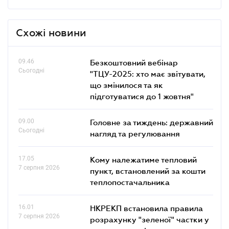
Схожі новини
09.46
Безкоштовний вебінар
Сьогодні
"ТЦУ-2025: хто має звітувати,
що змінилося та як
підготуватися до 1 жовтня"
09.00
Головне за тиждень: державний
Сьогодні
нагляд та регулювання
17.05
Кому належатиме тепловий
7 серпня 2026
пункт, встановлений за кошти
теплопостачальника
16.01
НКРЕКП встановила правила
7 серпня 2026
розрахунку "зеленої" частки у