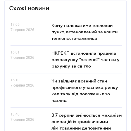
Схожі новини
17.05
Кому належатиме тепловий
7 серпня 2026
пункт, встановлений за кошти
теплопостачальника
16.01
НКРЕКП встановила правила
7 серпня 2026
розрахунку "зеленої" частки у
рахунку за світло
15.10
Чи звільняє воєнний стан
7 серпня 2026
професійного учасника ринку
капіталу від положень про
нагляд
13.40
З 7 серпня змінюється механізм
7 серпня 2026
операцій із тримісячними
лімітованими депозитними