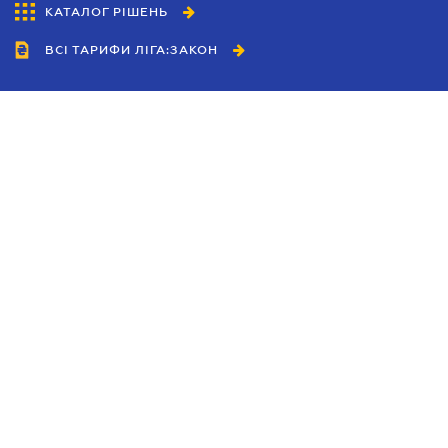
КАТАЛОГ РІШЕНЬ
ВСІ ТАРИФИ ЛІГА:ЗАКОН
Співробітництво
Агенти
Дилери
Політика конфіденційності
Умови використання сайту
Реклама
Блог
Новини компанії
Керівництва
Каталоги компаній
Теми в центрі уваги