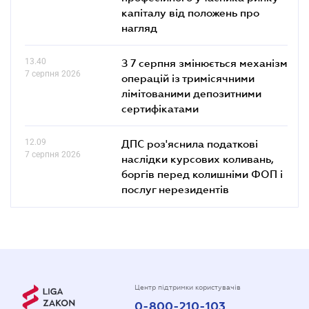
капіталу від положень про
нагляд
13.40
З 7 серпня змінюється механізм
7 серпня 2026
операцій із тримісячними
лімітованими депозитними
сертифікатами
12.09
ДПС роз'яснила податкові
7 серпня 2026
наслідки курсових коливань,
боргів перед колишніми ФОП і
послуг нерезидентів
Центр підтримки користувачів
0-800-210-103