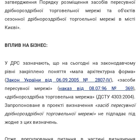
затвердження Порядку розміщення засобів пересувної
дрібнороздрібної торговельної мережі та об'єктів
сезонної дрібнороздрібної торгоельної мережі в місті
Києві».
ВПЛИВ НА БІЗНЕС:
У ДРС зазначають, що на сьогодні на законодавчому
рівні закріплено поняття «мала архітектурна форма»
(
Закон України від 06.09.2005 № 2807-IV
), «засоби
пересувної мережі» (
наказ від 08.07.96 № 369
),
«дрібнороздрібна торговельна мережа» (ДСТУ 4303:2004).
Запропоноване в проекті визначення
«засіб пересувної
дрібнороздрібної торговельної мережі»
не підпадає під
жодне з цих визначень.
Отже, врегулювання питання в частині визначення