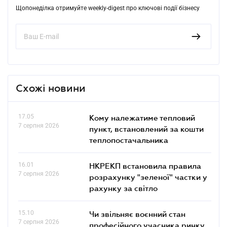
Щопонеділка отримуйте weekly-digest про ключові події бізнесу
Схожі новини
17.05
Кому належатиме тепловий
7 серпня 2026
пункт, встановлений за кошти
теплопостачальника
16.01
НКРЕКП встановила правила
7 серпня 2026
розрахунку "зеленої" частки у
рахунку за світло
15.10
Чи звільняє воєнний стан
7 серпня 2026
професійного учасника ринку