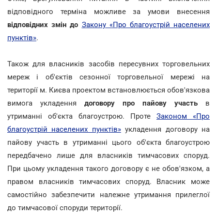
відповідного терміна можливе за умови внесення
відповідних змін до
Закону «Про благоустрій населених
пунктів»
.
Також для власників засобів пересувних торговельних
мереж і об'єктів сезонної торговельної мережі на
території м. Києва проектом встановлюється обов'язкова
вимога укладення
договору
про пайову участь
в
утриманні об'єкта благоустрою. Проте
Законом «Про
благоустрій населених пунктів»
укладення договору на
пайову участь в утриманні цього об'єкта благоустрою
передбачено лише для власників тимчасових споруд.
При цьому укладення такого договору є не обов'язком, а
правом власників тимчасових споруд. Власник може
самостійно забезпечити належне утримання прилеглої
до тимчасової споруди території.