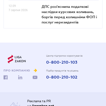
12.09
ДПС роз'яснила податкові
7 серпня 2026
наслідки курсових коливань,
боргів перед колишніми ФОП і
послуг нерезидентів
Центр підтримки користувачів
0-800-210-103
ПРО КОМПАНІЮ
Підбір продуктів та рішень
0-800-210-102
Реклама та PR
на
ligazakon.net