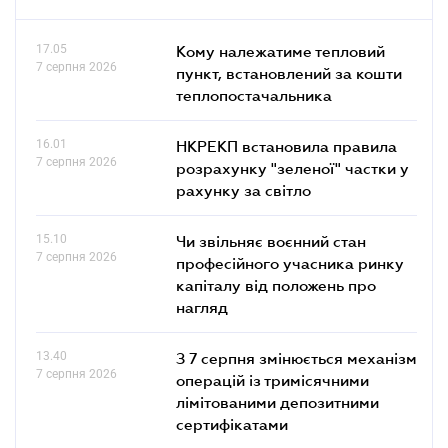
17.05
Кому належатиме тепловий
7 серпня 2026
пункт, встановлений за кошти
теплопостачальника
16.01
НКРЕКП встановила правила
7 серпня 2026
розрахунку "зеленої" частки у
рахунку за світло
15.10
Чи звільняє воєнний стан
7 серпня 2026
професійного учасника ринку
капіталу від положень про
нагляд
13.40
З 7 серпня змінюється механізм
7 серпня 2026
операцій із тримісячними
лімітованими депозитними
сертифікатами