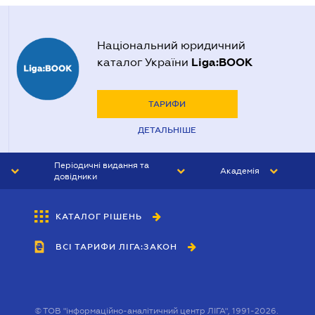
Національний юридичний
Liga:BOOK
каталог України
ТАРИФИ
ДЕТАЛЬНІШЕ
Періодичні видання та
Академія
довідники
ЮРИСТ&ЗАКОН
АКАДЕМІЯ ЛІГА:ЗАКОН
КАТАЛОГ РІШЕНЬ
БУХГАЛТЕР&ЗАКОН
ВСІ ТАРИФИ ЛІГА:ЗАКОН
ВІСНИК МСФЗ
ІНТЕРБУХ
ОСОБИСТИЙ ЕКСПЕРТ
©
ТОВ "інформаційно-аналітичний центр ЛІГА", 1991-2026.