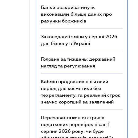
Банки розкриватимуть
виконавцям більше даних про
рахунки боржників
Законодавчі зміни у серпні 2026
для бізнесу в Україні
Головне за тиждень: державний
нагляд та регулювання
Кабмін продовжив пільговий
період для косметики без
техрегламенту, та реальний строк
значно коротший за заявлений
Перезавантаження строків
податкових перевірок після 1
серпня 2026 року: чи буде
обчислення строків давності "з