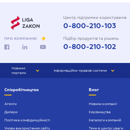
Центр підтримки користувачів
0-800-210-103
Підбір продуктів та рішень
ПРО КОМПАНІЮ
0-800-210-102
Новинні
Інформаційно-правові системи
портали
ЮРЛІГА
Право України
Співробітництво
Блог
БІЗНЕС
ГРАНД
БУХГАЛТЕР.ua
ПРАЙМ
Агенти
Новини компанії
Дилери
Керівництва
БУХГАЛТЕР ПРОФ
Політика конфіденційності
Каталоги компаній
ЮРИСТ ПРОФ
Умови використання сайту
Теми в центрі уваги