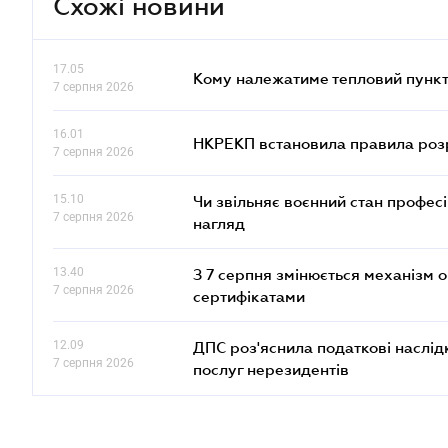
Схожі новини
17.05
Кому належатиме тепловий пункт
7 серпня 2026
16.01
НКРЕКП встановила правила розра
7 серпня 2026
15.10
Чи звільняє воєнний стан профес
7 серпня 2026
нагляд
13.40
З 7 серпня змінюється механізм 
7 серпня 2026
сертифікатами
12.09
ДПС роз'яснила податкові наслід
7 серпня 2026
послуг нерезидентів