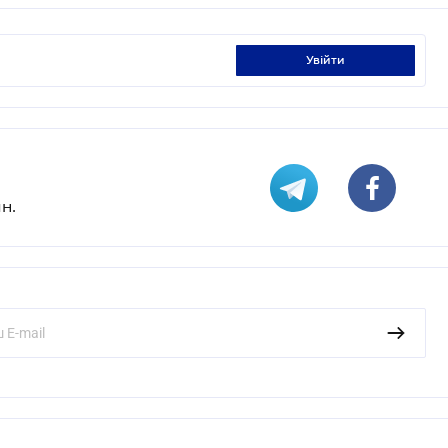
увійти
н.