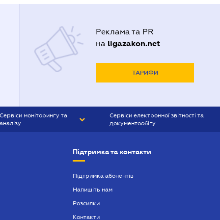
Реклама та PR
ligazakon.net
на
ТАРИФИ
Сервіси моніторингу та
Сервіси електронної звітності та
аналізу
документообігу
CONTR AGENT
Liga:REPORT
Підтримка та контакти
SMS-МАЯК
VERDICTUM
Підтримка абонентів
Напишіть нам
SEMANTRUM
Розсилки
SMS-МАЯК ІПОТЕКА
Контакти