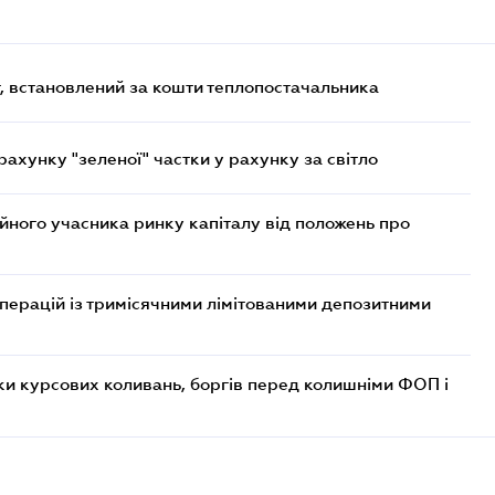
, встановлений за кошти теплопостачальника
хунку "зеленої" частки у рахунку за світло
ійного учасника ринку капіталу від положень про
операцій із тримісячними лімітованими депозитними
ки курсових коливань, боргів перед колишніми ФОП і