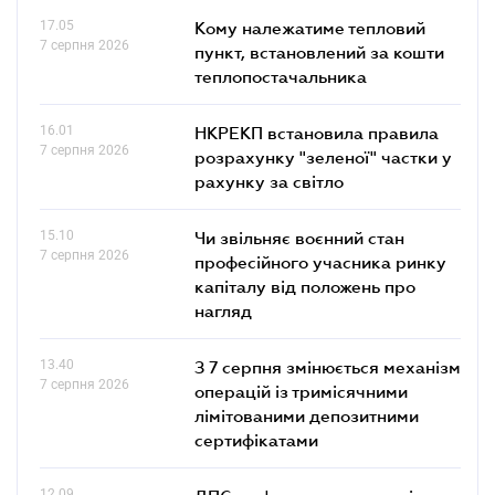
17.05
Кому належатиме тепловий
7 серпня 2026
пункт, встановлений за кошти
теплопостачальника
16.01
НКРЕКП встановила правила
7 серпня 2026
розрахунку "зеленої" частки у
рахунку за світло
15.10
Чи звільняє воєнний стан
7 серпня 2026
професійного учасника ринку
капіталу від положень про
нагляд
13.40
З 7 серпня змінюється механізм
7 серпня 2026
операцій із тримісячними
лімітованими депозитними
сертифікатами
12.09