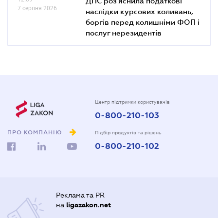
ДПС роз'яснила податкові
7 серпня 2026
наслідки курсових коливань,
боргів перед колишніми ФОП і
послуг нерезидентів
Центр підтримки користувачів
0-800-210-103
ПРО КОМПАНІЮ
Підбір продуктів та рішень
0-800-210-102
Реклама та PR
на
ligazakon.net