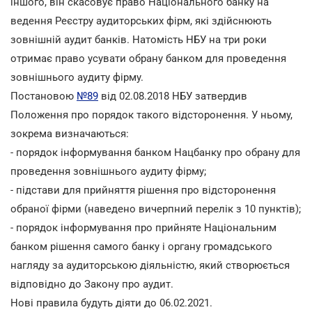
іншого, він скасовує право Національного банку на
ведення Реєстру аудиторських фірм, які здійснюють
зовнішній аудит банків. Натомість НБУ на три роки
отримає право усувати обрану банком для проведення
зовнішнього аудиту фірму.
Постановою
№89
від 02.08.2018 НБУ затвердив
Положення про порядок такого відсторонення. У ньому,
зокрема визначаються:
- порядок інформування банком Нацбанку про обрану для
проведення зовнішнього аудиту фірму;
- підстави для прийняття рішення про відсторонення
обраної фірми (наведено вичерпний перелік з 10 пунктів);
- порядок інформування про прийняте Національним
банком рішення самого банку і органу громадського
нагляду за аудиторською діяльністю, який створюється
відповідно до Закону про аудит.
Нові правила будуть діяти до 06.02.2021.