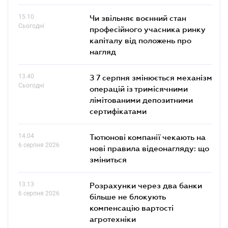
15.10
Чи звільняє воєнний стан
Сьогодні
професійного учасника ринку
капіталу від положень про
нагляд
13.40
З 7 серпня змінюється механізм
Сьогодні
операцій із тримісячними
лімітованими депозитними
сертифікатами
14.04
Тютюнові компанії чекають на
6 серпня 2026
нові правила відеонагляду: що
зміниться
13.13
Розрахунки через два банки
6 серпня 2026
більше не блокують
компенсацію вартості
агротехніки