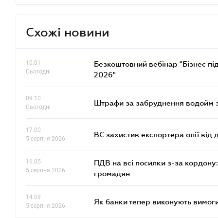
Схожі новини
10.01
Безкоштовний вебінар "Бізнес під
Сьогодні
2026"
09.10
Штрафи за забруднення водойм зр
Сьогодні
17.00
ВС захистив експортера олії від
5 серпня 2026
16.05
ПДВ на всі посилки з-за кордону:
5 серпня 2026
громадян
14.09
Як банки тепер виконують вимоги
5 серпня 2026