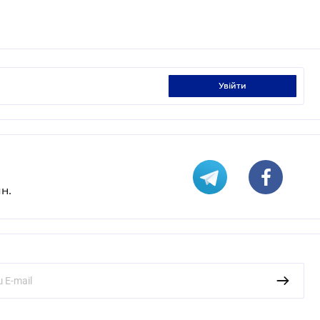
увійти
н.