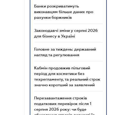
Банки розкриватимуть
виконавцям більше даних про
рахунки боржників
Законодавчі зміни у серпні 2026
для бізнесу в Україні
Головне за тиждень: державний
нагляд та регулювання
Кабмін продовжив пільговий
період для косметики без
техрегламенту, та реальний строк
значно коротший за заявлений
Перезавантаження строків
податкових перевірок після 1
серпня 2026 року: чи буде
обчислення строків давності "з