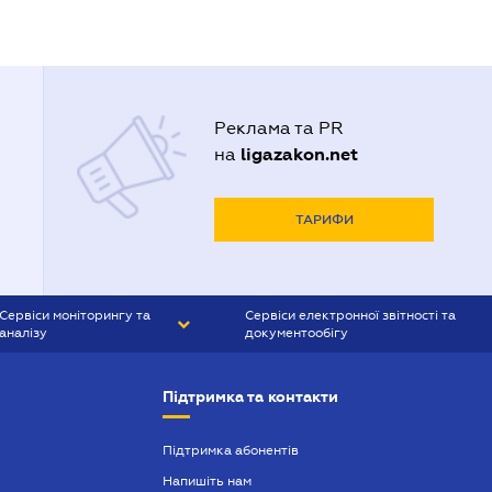
Реклама та PR
ligazakon.net
на
ТАРИФИ
Сервіси моніторингу та
Сервіси електронної звітності та
аналізу
документообігу
CONTR AGENT
Liga:REPORT
Підтримка та контакти
SMS-МАЯК
VERDICTUM
Підтримка абонентів
Напишіть нам
SEMANTRUM