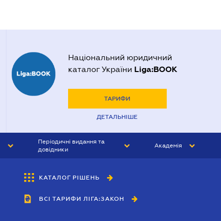
Національний юридичний
Liga:BOOK
каталог України
ТАРИФИ
ДЕТАЛЬНІШЕ
Періодичні видання та
Академія
довідники
ЮРИСТ&ЗАКОН
АКАДЕМІЯ ЛІГА:ЗАКОН
КАТАЛОГ РІШЕНЬ
БУХГАЛТЕР&ЗАКОН
ВСІ ТАРИФИ ЛІГА:ЗАКОН
ВІСНИК МСФЗ
ІНТЕРБУХ