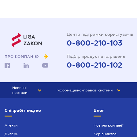
Центр підтримки користувачів
0-800-210-103
Підбір продуктів та рішень
ПРО КОМПАНІЮ
0-800-210-102
Новинні
Інформаційно-правові системи
портали
ЮРЛІГА
Право України
Співробітництво
Блог
БІЗНЕС
ГРАНД
БУХГАЛТЕР.ua
ПРАЙМ
Агенти
Новини компанії
Дилери
Керівництва
БУХГАЛТЕР ПРОФ