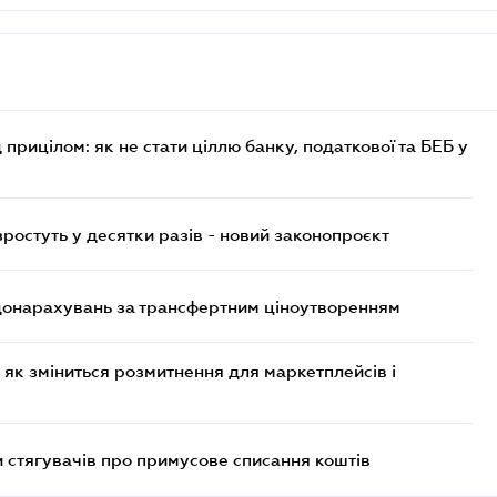
 прицілом: як не стати ціллю банку, податкової та БЕБ у
остуть у десятки разів - новий законопроєкт
 донарахувань за трансфертним ціноутворенням
 як зміниться розмитнення для маркетплейсів і
 стягувачів про примусове списання коштів