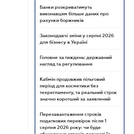
Банки розкриватимуть
виконавцям більше даних про
рахунки боржників
Законодавчі зміни у серпні 2026
для бізнесу в Україні
Головне за тиждень: державний
нагляд та регулювання
Кабмін продовжив пільговий
період для косметики без
техрегламенту, та реальний строк
значно коротший за заявлений
Перезавантаження строків
податкових перевірок після 1
серпня 2026 року: чи буде
обчислення строків давності "з