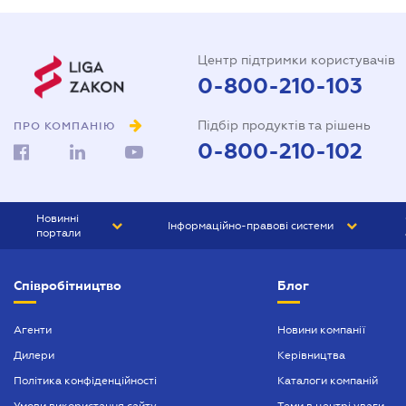
Центр підтримки користувачів
0-800-210-103
Підбір продуктів та рішень
ПРО КОМПАНІЮ
0-800-210-102
Новинні
Інформаційно-правові системи
портали
ЮРЛІГА
Право України
Співробітництво
Блог
БІЗНЕС
ГРАНД
БУХГАЛТЕР.ua
ПРАЙМ
Агенти
Новини компанії
Дилери
Керівництва
БУХГАЛТЕР ПРОФ
Політика конфіденційності
Каталоги компаній
ЮРИСТ ПРОФ