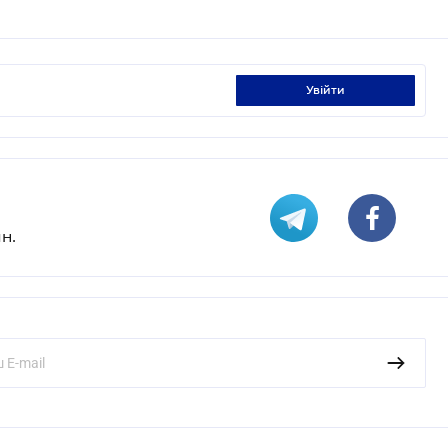
увійти
н.