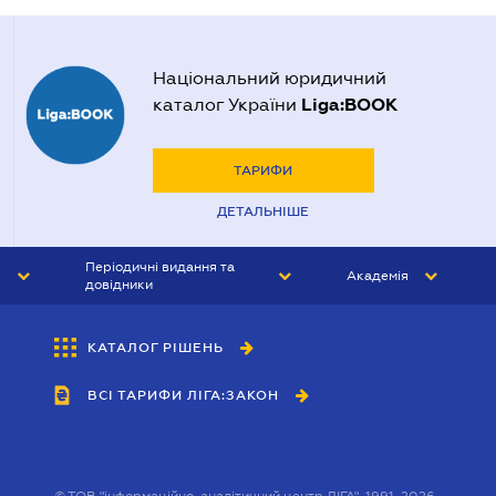
Національний юридичний
Liga:BOOK
каталог України
ТАРИФИ
ДЕТАЛЬНІШЕ
Періодичні видання та
Академія
довідники
ЮРИСТ&ЗАКОН
АКАДЕМІЯ ЛІГА:ЗАКОН
КАТАЛОГ РІШЕНЬ
БУХГАЛТЕР&ЗАКОН
ВСІ ТАРИФИ ЛІГА:ЗАКОН
ВІСНИК МСФЗ
ІНТЕРБУХ
ОСОБИСТИЙ ЕКСПЕРТ