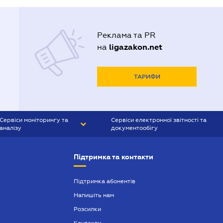
Реклама та PR
ligazakon.net
на
ТАРИФИ
Сервіси моніторингу та
Сервіси електронної звітності та
аналізу
документообігу
CONTR AGENT
Liga:REPORT
Підтримка та контакти
SMS-МАЯК
VERDICTUM
Підтримка абонентів
Напишіть нам
SEMANTRUM
Розсилки
SMS-МАЯК ІПОТЕКА