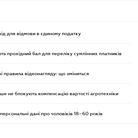
ід для відмови в єдиному податку
ють прохідний бал для переліку сумлінних платників
ві правила відеонагляду: що зміниться
ше не блокують компенсацію вартості агротехніки
персональні дані про чоловіків 18–60 років