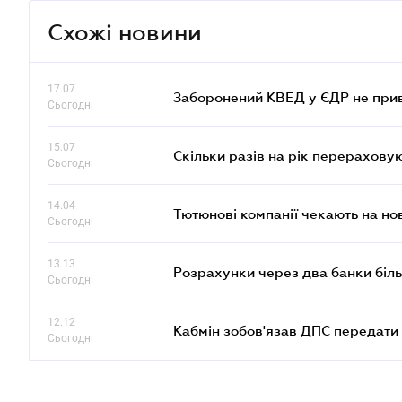
Схожі новини
17.07
Заборонений КВЕД у ЄДР не прив
Сьогодні
15.07
Скільки разів на рік перерахову
Сьогодні
14.04
Тютюнові компанії чекають на но
Сьогодні
13.13
Розрахунки через два банки біль
Сьогодні
12.12
Кабмін зобов'язав ДПС передати 
Сьогодні