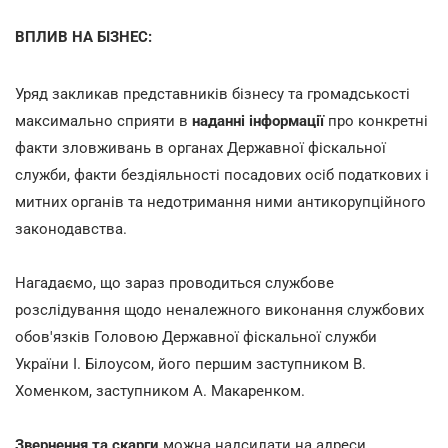
ВПЛИВ НА БІЗНЕС:
Уряд закликав представників бізнесу та громадськості
максимально сприяти в
наданні інформації
про конкретні
факти зловживань в органах Державної фіскальної
служби, факти бездіяльності посадових осіб податкових і
митних органів та недотримання ними антикорупційного
законодавства.
Нагадаємо, що зараз проводиться службове
розслідування щодо неналежного виконання службових
обов'язків Головою Державної фіскальної служби
України І. Білоусом, його першим заступником В.
Хоменком, заступником А. Макаренком.
Звернення та скарги
можна надсилати на адреси