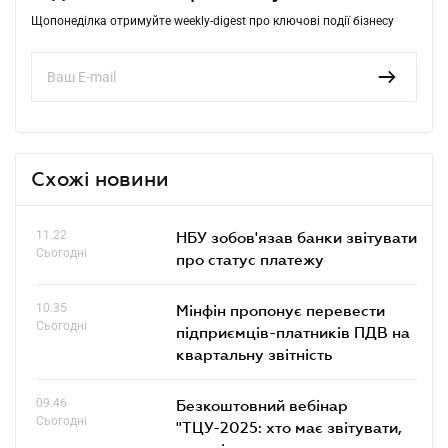
Щопонеділка отримуйте weekly-digest про ключові події бізнесу
Схожі новини
11.22
НБУ зобов'язав банки звітувати
Сьогодні
про статус платежу
10.35
Мінфін пропонує перевести
Сьогодні
підприємців-платників ПДВ на
квартальну звітність
09.46
Безкоштовний вебінар
Сьогодні
"ТЦУ-2025: хто має звітувати,