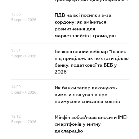
16.05
ПДВ на всі посилки з-за
5 серпня 2026
кордону: як зміниться
розмитнення для
маркетплейсів і громадян
15.01
Безкоштовний вебінар "Бізнес
5 серпня 2026
під прицілом: як не стати ціллю
банку, податкової та БЕБ у
2026"
14.09
Як банки тепер виконують
5 серпня 2026
вимоги стягувачів про
примусове списання коштів
12.12
Мінфін зобов'язав вносити IMEI
5 серпня 2026
смартфонів у митну
декларацію