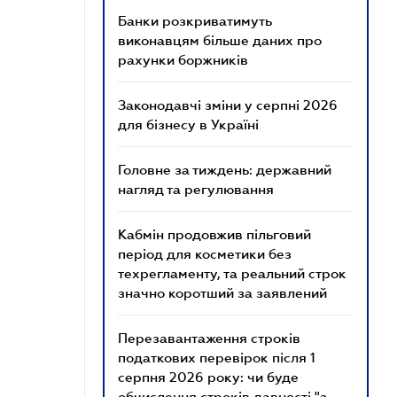
Банки розкриватимуть
виконавцям більше даних про
рахунки боржників
Законодавчі зміни у серпні 2026
для бізнесу в Україні
Головне за тиждень: державний
нагляд та регулювання
Кабмін продовжив пільговий
період для косметики без
техрегламенту, та реальний строк
значно коротший за заявлений
Перезавантаження строків
податкових перевірок після 1
серпня 2026 року: чи буде
обчислення строків давності "з