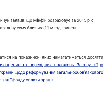
йчук заявив, що Мінфін розраховує за 2015 рік
 загальну суму близько 11 млрд гривень.
атися на показники, яких намагатиметься досягти
икінцевих та перехідних положень Закону «Про
 України щодо реформування загальнообов'язкового
ізації фонду оплати праці»
.