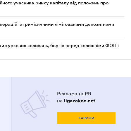
ійного учасника ринку капіталу від положень про
операцій із тримісячними лімітованими депозитними
ки курсових коливань, боргів перед колишніми ФОП і
Реклама та PR
ligazakon.net
на
ТАРИФИ