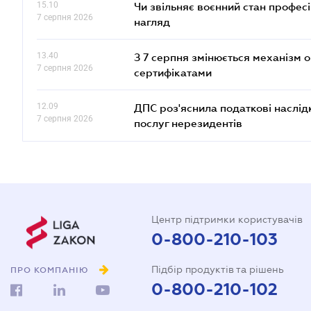
15.10
Чи звільняє воєнний стан профес
7 серпня 2026
нагляд
13.40
З 7 серпня змінюється механізм 
7 серпня 2026
сертифікатами
12.09
ДПС роз'яснила податкові наслід
7 серпня 2026
послуг нерезидентів
Центр підтримки користувачів
0-800-210-103
Підбір продуктів та рішень
ПРО КОМПАНІЮ
0-800-210-102