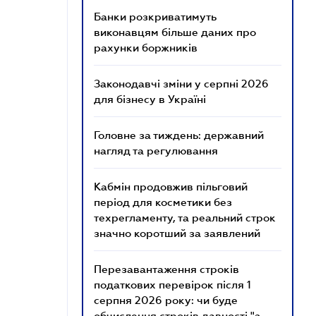
Банки розкриватимуть
виконавцям більше даних про
рахунки боржників
Законодавчі зміни у серпні 2026
для бізнесу в Україні
Головне за тиждень: державний
нагляд та регулювання
Кабмін продовжив пільговий
період для косметики без
техрегламенту, та реальний строк
значно коротший за заявлений
Перезавантаження строків
податкових перевірок після 1
серпня 2026 року: чи буде
обчислення строків давності "з