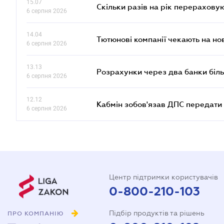
15.07
Скільки разів на рік перерахову
6 серпня 2026
14.04
Тютюнові компанії чекають на но
6 серпня 2026
13.13
Розрахунки через два банки біль
6 серпня 2026
12.12
Кабмін зобов'язав ДПС передати 
6 серпня 2026
Центр підтримки користувачів
0-800-210-103
Підбір продуктів та рішень
ПРО КОМПАНІЮ