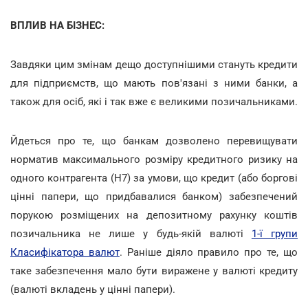
ВПЛИВ НА БІЗНЕС:
Завдяки цим змінам дещо доступнішими стануть кредити
для підприємств, що мають пов'язані з ними банки, а
також для осіб, які і так вже є великими позичальниками.
Йдеться про те, що банкам дозволено перевищувати
норматив максимального розміру кредитного ризику на
одного контрагента (Н7) за умови, що кредит (або боргові
цінні папери, що придбавалися банком) забезпечений
порукою розміщених на депозитному рахунку коштів
позичальника не лише у будь-якій валюті
1-ї групи
Класифікатора валют
. Раніше діяло правило про те, що
таке забезпечення мало бути виражене у валюті кредиту
(валюті вкладень у цінні папери).