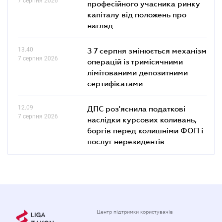
7 серпня 2026
професійного учасника ринку
капіталу від положень про
нагляд
13.40
З 7 серпня змінюється механізм
7 серпня 2026
операцій із тримісячними
лімітованими депозитними
сертифікатами
12.09
ДПС роз'яснила податкові
7 серпня 2026
наслідки курсових коливань,
боргів перед колишніми ФОП і
послуг нерезидентів
Центр підтримки користувачів