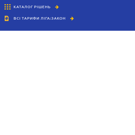
КАТАЛОГ РІШЕНЬ
ВСІ ТАРИФИ ЛІГА:ЗАКОН
Співробітництво
Агенти
Дилери
Політика конфіденційності
Умови використання сайту
Реклама
Блог
Новини компанії
Керівництва
Каталоги компаній
Теми в центрі уваги