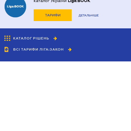
каталог України
Liga:BOOK
ТАРИФИ
ДЕТАЛЬНІШЕ
КАТАЛОГ РІШЕНЬ
ВСІ ТАРИФИ ЛІГА:ЗАКОН
Співробітництво
Агенти
Дилери
Політика конфіденційності
Умови використання сайту
Реклама
Блог