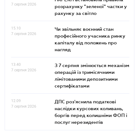
7 серпня 2026
розрахунку "зеленої" частки у
рахунку за світло
15.10
Чи звільняє воєнний стан
7 серпня 2026
професійного учасника ринку
капіталу від положень про
нагляд
13.40
З 7 серпня змінюється механізм
7 серпня 2026
операцій із тримісячними
лімітованими депозитними
сертифікатами
12.09
ДПС роз'яснила податкові
7 серпня 2026
наслідки курсових коливань,
боргів перед колишніми ФОП і
послуг нерезидентів