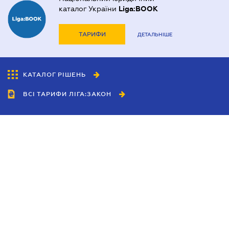
каталог України
Liga:BOOK
ТАРИФИ
ДЕТАЛЬНІШЕ
КАТАЛОГ РІШЕНЬ
ВСІ ТАРИФИ ЛІГА:ЗАКОН
Співробітництво
Агенти
Дилери
Політика конфіденційності
Умови використання сайту
Реклама
Блог