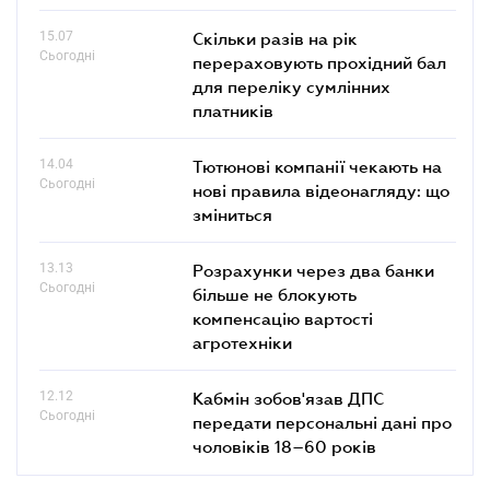
15.07
Скільки разів на рік
Сьогодні
перераховують прохідний бал
для переліку сумлінних
платників
14.04
Тютюнові компанії чекають на
Сьогодні
нові правила відеонагляду: що
зміниться
13.13
Розрахунки через два банки
Сьогодні
більше не блокують
компенсацію вартості
агротехніки
12.12
Кабмін зобов'язав ДПС
Сьогодні
передати персональні дані про
чоловіків 18–60 років