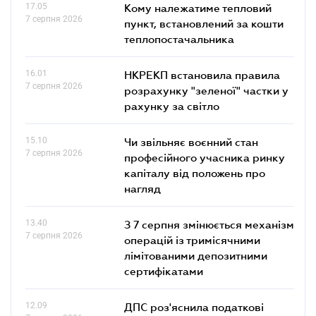
17.05
Кому належатиме тепловий
7 серпня 2026
пункт, встановлений за кошти
теплопостачальника
16.01
НКРЕКП встановила правила
7 серпня 2026
розрахунку "зеленої" частки у
рахунку за світло
15.10
Чи звільняє воєнний стан
7 серпня 2026
професійного учасника ринку
капіталу від положень про
нагляд
13.40
З 7 серпня змінюється механізм
7 серпня 2026
операцій із тримісячними
лімітованими депозитними
сертифікатами
12.09
ДПС роз'яснила податкові