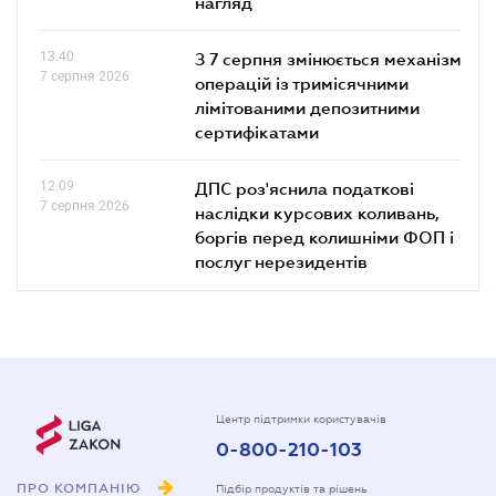
нагляд
13.40
З 7 серпня змінюється механізм
7 серпня 2026
операцій із тримісячними
лімітованими депозитними
сертифікатами
12.09
ДПС роз'яснила податкові
7 серпня 2026
наслідки курсових коливань,
боргів перед колишніми ФОП і
послуг нерезидентів
Центр підтримки користувачів
0-800-210-103
ПРО КОМПАНІЮ
Підбір продуктів та рішень