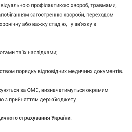
дивідуальною профілактикою хвороб, травмами,
апобіганням загостренню хвороби, переходом
ронічну або важку стадію, і у зв'язку з
логами та їх наслідками;
вством порядку відповідних медичних документів.
нсуються за ОМС, визначатимуться окремим
но з прийняттям держбюджету.
ичного страхування України
.