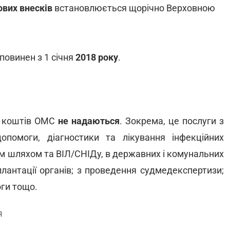
ових внесків
встановлюється щорічно Верховною
повинен з 1 січня
2018 року
.
ок коштів ОМС
не надаються
. Зокрема, це послуги з
допомоги, діагностики та лікування інфекційних
им шляхом та ВІЛ/СНІДу, в державних і комунальних
плантації органів; з проведення судмедекспертизи;
оги тощо.
Я