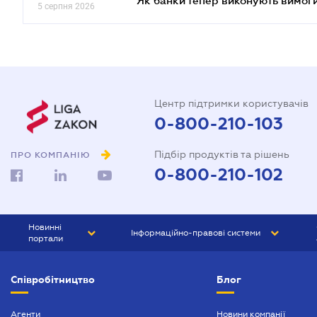
Як банки тепер виконують вимоги
5 серпня 2026
Центр підтримки користувачів
0-800-210-103
Підбір продуктів та рішень
ПРО КОМПАНІЮ
0-800-210-102
Новинні
Інформаційно-правові системи
портали
ЮРЛІГА
Право України
Співробітництво
Блог
БІЗНЕС
ГРАНД
БУХГАЛТЕР.ua
ПРАЙМ
Агенти
Новини компанії