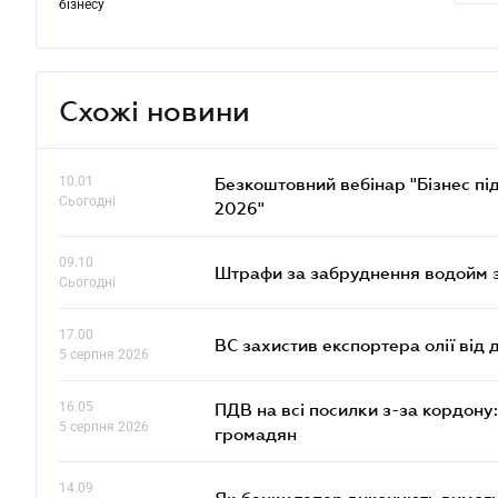
бізнесу
Схожі новини
10.01
Безкоштовний вебінар "Бізнес під
Сьогодні
2026"
09.10
Штрафи за забруднення водойм зр
Сьогодні
17.00
ВС захистив експортера олії від
5 серпня 2026
16.05
ПДВ на всі посилки з-за кордону:
5 серпня 2026
громадян
14.09