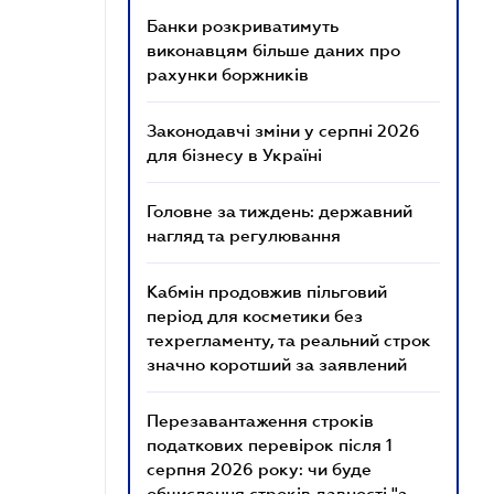
Банки розкриватимуть
виконавцям більше даних про
рахунки боржників
Законодавчі зміни у серпні 2026
для бізнесу в Україні
Головне за тиждень: державний
нагляд та регулювання
Кабмін продовжив пільговий
період для косметики без
техрегламенту, та реальний строк
значно коротший за заявлений
Перезавантаження строків
податкових перевірок після 1
серпня 2026 року: чи буде
обчислення строків давності "з