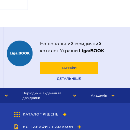
Національний юридичний
Liga:BOOK
каталог України
ТАРИФИ
ДЕТАЛЬНІШЕ
Періодичні видання та
Академія
довідники
ЮРИСТ&ЗАКОН
АКАДЕМІЯ ЛІГА:ЗАКОН
КАТАЛОГ РІШЕНЬ
БУХГАЛТЕР&ЗАКОН
ВСІ ТАРИФИ ЛІГА:ЗАКОН
ВІСНИК МСФЗ