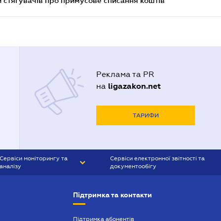
 стягувачів про примусове списання коштів
Реклама та PR
ligazakon.net
на
ТАРИФИ
Сервіси моніторингу та
Сервіси електронної звітності та
аналізу
документообігу
CONTR AGENT
Liga:REPORT
Підтримка та контакти
SMS-МАЯК
VERDICTUM
Підтримка абонентів