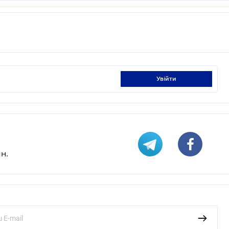
увійти
н.