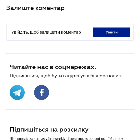
Залиште коментар
Увійдіть, щоб залишити коментар
увійти
Читайте нас в соцмережах.
Підпишіться, щоб бути в курсі усіх бізнес-новин.
Підпишіться на розсилку
Щопонеділка отримуйте weekly-digest про ключові події бізнесу