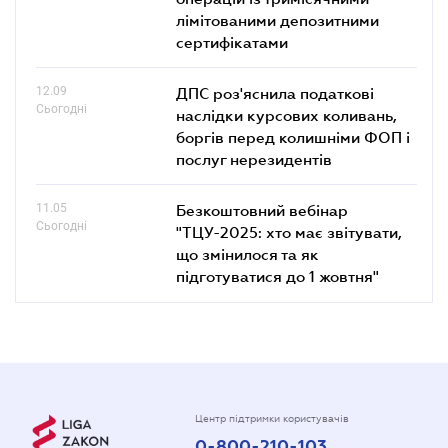
лімітованими депозитними
сертифікатами
12.09
ДПС роз'яснила податкові
Сьогодні
наслідки курсових коливань,
боргів перед колишніми ФОП і
послуг нерезидентів
11.05
Безкоштовний вебінар
Сьогодні
"ТЦУ-2025: хто має звітувати,
що змінилося та як
підготуватися до 1 жовтня"
Центр підтримки користувачів
0-800-210-103