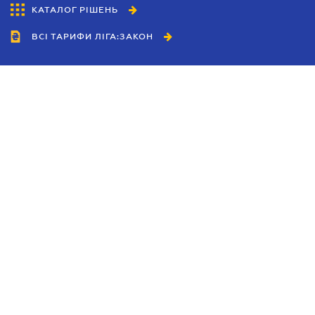
КАТАЛОГ РІШЕНЬ
ВСІ ТАРИФИ ЛІГА:ЗАКОН
Співробітництво
Агенти
Дилери
Політика конфіденційності
Умови використання сайту
Реклама
Блог
Новини компанії
Керівництва
Каталоги компаній
Теми в центрі уваги