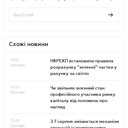
Схожі новини
16.01
НКРЕКП встановила правила
Сьогодні
розрахунку "зеленої" частки у
рахунку за світло
15.10
Чи звільняє воєнний стан
Сьогодні
професійного учасника ринку
капіталу від положень про
нагляд
13.40
З 7 серпня змінюється механізм
Сьогодні
операцій із тримісячними