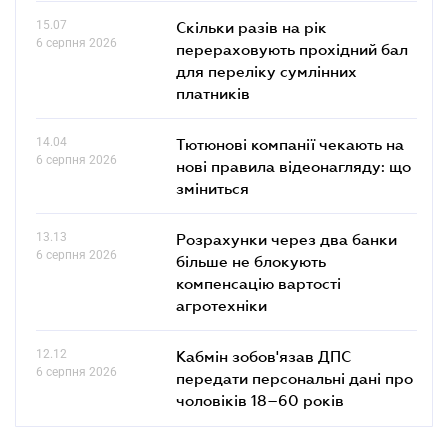
15.07
Скільки разів на рік
6 серпня 2026
перераховують прохідний бал
для переліку сумлінних
платників
14.04
Тютюнові компанії чекають на
6 серпня 2026
нові правила відеонагляду: що
зміниться
13.13
Розрахунки через два банки
6 серпня 2026
більше не блокують
компенсацію вартості
агротехніки
12.12
Кабмін зобов'язав ДПС
6 серпня 2026
передати персональні дані про
чоловіків 18–60 років