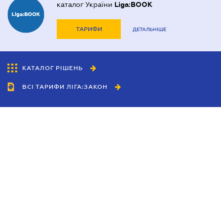
каталог України
Liga:BOOK
ТАРИФИ
ДЕТАЛЬНІШЕ
КАТАЛОГ РІШЕНЬ
ВСІ ТАРИФИ ЛІГА:ЗАКОН
Співробітництво
Агенти
Дилери
Політика конфіденційності
Умови використання сайту
Реклама
Блог